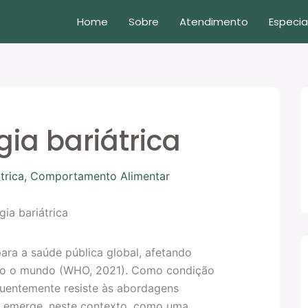
Home
Sobre
Atendimento
Especia
gia bariátrica
trica
,
Comportamento Alimentar
ara a saúde pública global, afetando
do o mundo (WHO, 2021). Como condição
equentemente resiste às abordagens
ca emerge, neste contexto, como uma