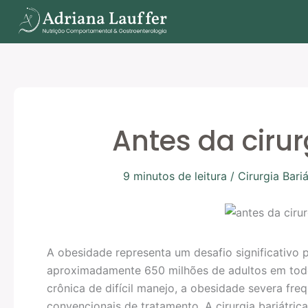
Ir
para
o
conteúdo
Antes da cirur
9 minutos de leitura
/
Cirurgia Bariá
A obesidade representa um desafio significativo p
aproximadamente 650 milhões de adultos em to
crônica de difícil manejo, a obesidade severa fr
convencionais de tratamento. A cirurgia bariátri