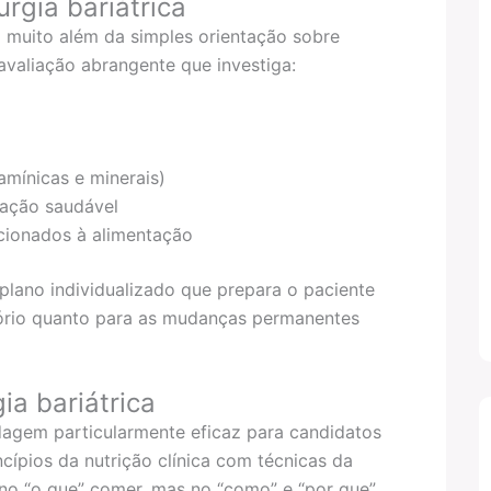
urgia bariátrica
 muito além da simples orientação sobre
 avaliação abrangente que investiga:
tamínicas e minerais)
tação saudável
acionados à alimentação
plano individualizado que prepara o paciente
tório quanto para as mudanças permanentes
ia bariátrica
agem particularmente eficaz para candidatos
incípios da nutrição clínica com técnicas da
no “o que” comer, mas no “como” e “por que”