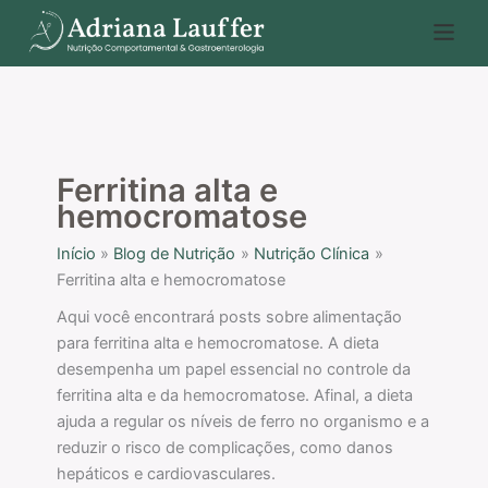
Ir
P
para
e
o
s
conteúdo
q
u
i
Ferritina alta e
s
hemocromatose
a
Início
Blog de Nutrição
Nutrição Clínica
r
Ferritina alta e hemocromatose
Aqui você encontrará posts sobre alimentação
para ferritina alta e hemocromatose. A dieta
desempenha um papel essencial no controle da
ferritina alta e da hemocromatose. Afinal, a dieta
ajuda a regular os níveis de ferro no organismo e a
reduzir o risco de complicações, como danos
hepáticos e cardiovasculares.