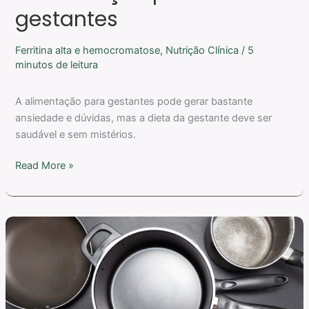
gestantes
Ferritina alta e hemocromatose
,
Nutrição Clínica
/
5
minutos de leitura
A alimentação para gestantes pode gerar bastante
ansiedade e dúvidas, mas a dieta da gestante deve ser
saudável e sem mistérios.
Read More »
A
melhor
panela
para
cozinhar