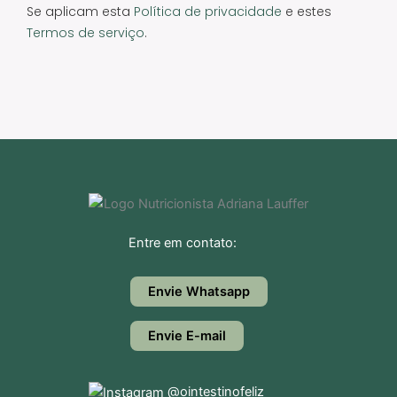
Se aplicam esta
Política de privacidade
e estes
Termos de serviço
.
Entre em contato:
Envie Whatsapp
Envie E-mail
@ointestinofeliz