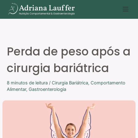
Ir
P
para
e
o
s
conteúdo
q
u
Perda de peso após a
i
s
cirurgia bariátrica
a
r
8 minutos de leitura
/
Cirurgia Bariátrica
,
Comportamento
Alimentar
,
Gastroenterologia