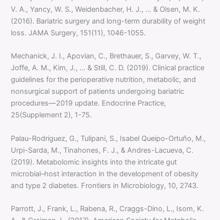
V. A., Yancy, W. S., Weidenbacher, H. J., … & Olsen, M. K.
(2016). Bariatric surgery and long-term durability of weight
loss. JAMA Surgery, 151(11), 1046-1055.
Mechanick, J. I., Apovian, C., Brethauer, S., Garvey, W. T.,
Joffe, A. M., Kim, J., … & Still, C. D. (2019). Clinical practice
guidelines for the perioperative nutrition, metabolic, and
nonsurgical support of patients undergoing bariatric
procedures—2019 update. Endocrine Practice,
25(Supplement 2), 1-75.
Palau-Rodriguez, G., Tulipani, S., Isabel Queipo-Ortuño, M.,
Urpi-Sarda, M., Tinahones, F. J., & Andres-Lacueva, C.
(2019). Metabolomic insights into the intricate gut
microbial–host interaction in the development of obesity
and type 2 diabetes. Frontiers in Microbiology, 10, 2743.
Parrott, J., Frank, L., Rabena, R., Craggs-Dino, L., Isom, K.