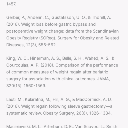
1457.
Gerber, P., Anderin, C., Gustafsson, U. O., & Thorell, A.
(2016). Weight loss before gastric bypass and
postoperative weight change: data from the Scandinavian
Obesity Registry (SOReg). Surgery for Obesity and Related
Diseases, 12(3), 556-562.
King, W. C., Hinerman, A. S., Belle, S. H., Wahed, A. S., &
Courcoulas, A. P. (2018). Comparison of the performance
of common measures of weight regain after bariatric
surgery for association with clinical outcomes. JAMA,
320(15), 1560-1569.
Lauti, M., Kularatna, M., Hill, A. G., & MacCormick, A. D.
(2016). Weight regain following sleeve gastrectomy—a
systematic review. Obesity Surgery, 26(6), 1326-1334.
Maciejewski, M. L., Arterburn, D. E., Van Scoyoc, L., Smith,