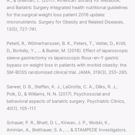
A., & Greiman, L. (2017). American Society for Metabolic
and Bariatric Surgery integrated health nutritional guidelines
for the surgical weight loss patient 2016 update:
micronutrients. Surgery for Obesity and Related Diseases,
13(5), 727-741.
Peterli, R., Wölnerhanssen, B. K., Peters, T., Vetter, D., Kröll,
D., Borbély, Y., … & Bueter, M. (2018). Effect of laparoscopic
sleeve gastrectomy vs laparoscopic Roux-en-Y gastric
bypass on weight loss in patients with morbid obesity: the
SM-BOSS randomized clinical trial. JAMA, 319(3), 255-265.
Sarwer, D. B., Steffen, K. J., LaGrotte, C. A., Dilks, R. J.,
Polk, D., & Williams, N. N. (2017). Psychosocial and
behavioral aspects of bariatric surgery. Psychiatric Clinics,
40(1), 105-117.
Schauer, P. R., Bhatt, D. L., Kirwan, J. P., Wolski, K.,
Aminian, A., Brethauer, S. A., … & STAMPEDE Investigators.