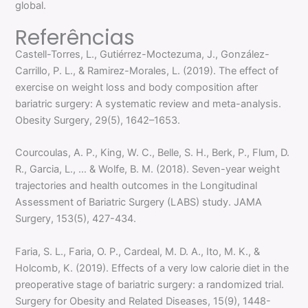
global.
Referências
Castell-Torres, L., Gutiérrez-Moctezuma, J., González-
Carrillo, P. L., & Ramirez-Morales, L. (2019). The effect of
exercise on weight loss and body composition after
bariatric surgery: A systematic review and meta-analysis.
Obesity Surgery, 29(5), 1642–1653.
Courcoulas, A. P., King, W. C., Belle, S. H., Berk, P., Flum, D.
R., Garcia, L., … & Wolfe, B. M. (2018). Seven-year weight
trajectories and health outcomes in the Longitudinal
Assessment of Bariatric Surgery (LABS) study. JAMA
Surgery, 153(5), 427-434.
Faria, S. L., Faria, O. P., Cardeal, M. D. A., Ito, M. K., &
Holcomb, K. (2019). Effects of a very low calorie diet in the
preoperative stage of bariatric surgery: a randomized trial.
Surgery for Obesity and Related Diseases, 15(9), 1448-