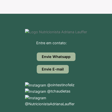
Entre em contato:
Envie Whatsapp
Envie E-mail
@ointestinofeliz
@tchaudietas
@NutricionistaAdrianaLauffer