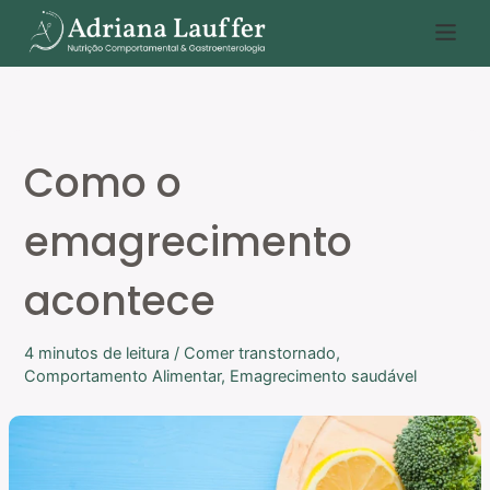
Ir
P
para
e
o
s
conteúdo
q
u
Como o
i
s
emagrecimento
a
r
acontece
4 minutos de leitura
/
Comer transtornado
,
Comportamento Alimentar
,
Emagrecimento saudável