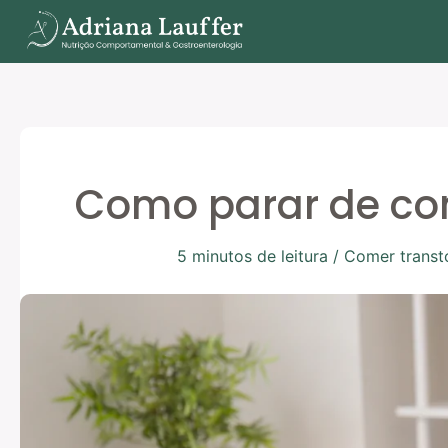
Ir
para
o
conteúdo
Como parar de co
5 minutos de leitura
/
Comer transt