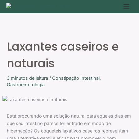
Ir
P
para
e
o
s
conteúdo
q
u
Laxantes caseiros e
i
s
naturais
a
r
3 minutos de leitura
/
Constipação Intestinal
,
Gastroenterologia
Está procurando uma solução natural para aqueles dias em
que seu intestino parece ter entrado em modo de
hibernação? Os coquetéis laxativos caseiros representam
uma alternativa gentil e eficaz para promover o bom