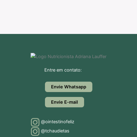
Entre em contato:
Envie Whatsapp
Envie E-mail
@ointestinofeliz
@tchaudietas