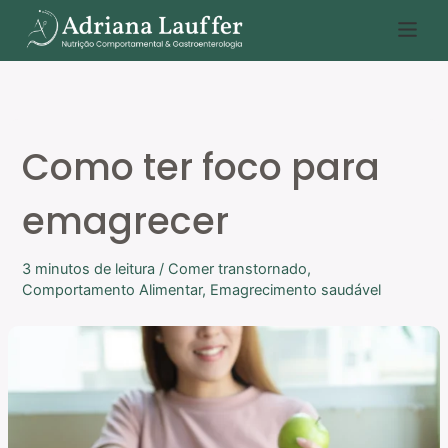
Ir
P
para
e
o
s
conteúdo
q
u
Como ter foco para
i
s
emagrecer
a
r
3 minutos de leitura
/
Comer transtornado
,
Comportamento Alimentar
,
Emagrecimento saudável