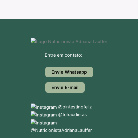
Entre em contato:
Envie Whatsapp
Envie E-mail
@ointestinofeliz
@tchaudietas
@NutricionistaAdrianaLauffer