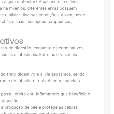
 algum mal-estar? Atualmente, a ciência
a há milênios: diferentes ervas possuem
 e aliviar diversas condições. Assim, neste
 chás e suas indicações terapêuticas,
ativos
sso de digestão, enquanto os carminativos
cais e intestinais. Entre as ervas mais
 do trato digestivo e alivia espasmos, sendo
ome do intestino irritável (com cautela) e
possui efeito anti-inflamatório que beneficia o
á digestão.
a produção de bile e protege as células
stivos e problemas hepáticos leves.