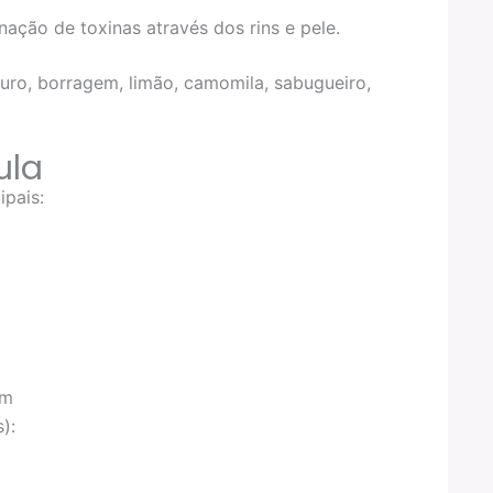
nação de toxinas através dos rins e pele.
ro, borragem, limão, camomila, sabugueiro,
ula
ipais:
im
):