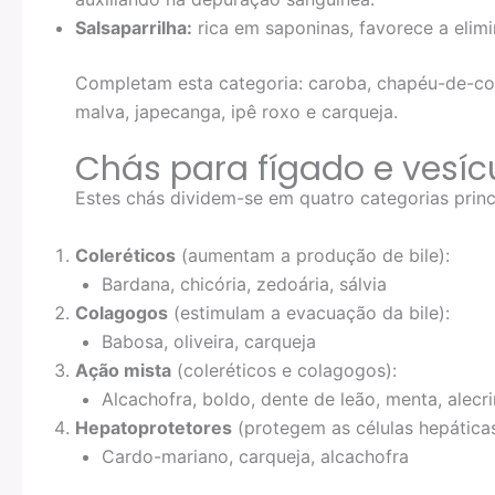
Salsaparrilha:
rica em saponinas, favorece a elimi
Completam esta categoria: caroba, chapéu-de-cou
malva, japecanga, ipê roxo e carqueja.
Chás para fígado e vesíc
Estes chás dividem-se em quatro categorias princ
Coleréticos
(aumentam a produção de bile):
Bardana, chicória, zedoária, sálvia
Colagogos
(estimulam a evacuação da bile):
Babosa, oliveira, carqueja
Ação mista
(coleréticos e colagogos):
Alcachofra, boldo, dente de leão, menta, alecr
Hepatoprotetores
(protegem as células hepáticas
Cardo-mariano, carqueja, alcachofra