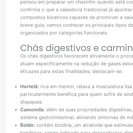
pensou em preparar um chazinho quando está com
confirma o que a sabedoria tradicional já apontav
compostos bioativos capazes de promover a saúde
breve guia, vamos conhecer os principais tipos de
organizados por categorias funcionais.
Chás digestivos e carmin
Os chás digestivos favorecem ativamente o proce
atuam especificamente na redução de gases estoma
eficazes para estas finalidades, destacam-se:
Hortelã:
rica em mentol, relaxa a musculatura lisa
particularmente benéfica para quem sofre de síndr
dispepsia.
Camomila:
além de suas propriedades digestivas, 
sistema gastrointestinal, aliviando sintomas de m
Boldo:
contém boldina, um alcaloide que estimula 
hepáticas, sendo indicado para desconfortos dige