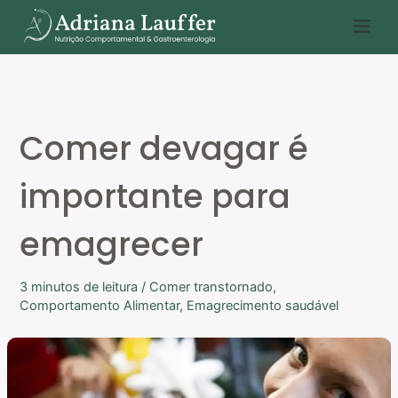
Ir
P
para
e
o
s
conteúdo
q
u
Comer devagar é
i
s
importante para
a
r
emagrecer
3 minutos de leitura
/
Comer transtornado
,
Comportamento Alimentar
,
Emagrecimento saudável