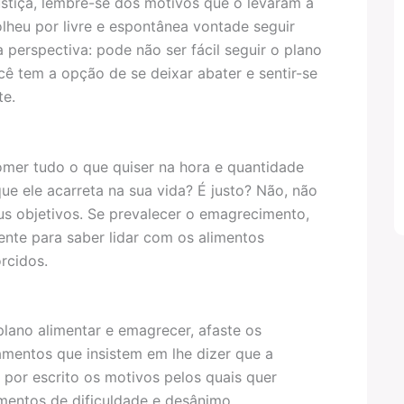
ustiça, lembre-se dos motivos que o levaram a
lheu por livre e espontânea vontade seguir
 perspectiva: pode não ser fácil seguir o plano
cê tem a opção de se deixar abater e sentir-se
te.
comer tudo o que quiser na hora e quantidade
ue ele acarreta na sua vida? É justo? Não, não
eus objetivos. Se prevalecer o emagrecimento,
ente para saber lidar com os alimentos
rcidos.
plano alimentar e emagrecer, afaste os
mentos que insistem em lhe dizer que a
e por escrito os motivos pelos quais quer
entos de dificuldade e desânimo.