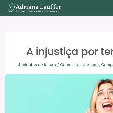
Ir
para
o
conteúdo
A injustiça por t
4 minutos de leitura
/
Comer transtornado
,
Compo