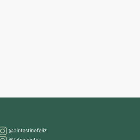
@ointestinofeliz
@tchaudietas