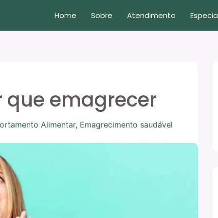
Home
Sobre
Atendimento
Especia
er que emagrecer
rtamento Alimentar
,
Emagrecimento saudável