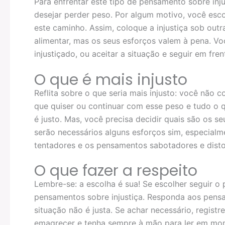
Para enfrentar este tipo de pensamento sobre inj
desejar perder peso. Por algum motivo, você esco
este caminho. Assim, coloque a injustiça sob outra
alimentar, mas os seus esforços valem à pena. Vo
injustiçado, ou aceitar a situação e seguir em fren
O que é mais injusto
Reflita sobre o que seria mais injusto: você não 
que quiser ou continuar com esse peso e tudo o q
é justo. Mas, você precisa decidir quais são os s
serão necessários alguns esforços sim, especialm
tentadores e os pensamentos sabotadores e disto
O que fazer a respeito
Lembre-se: a escolha é sua! Se escolher seguir o 
pensamentos sobre injustiça. Responda aos pensa
situação não é justa. Se achar necessário, registr
emagrecer e tenha sempre à mão para ler em mom