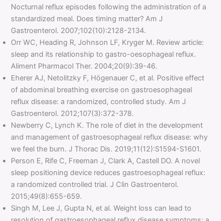
Nocturnal reflux episodes following the administration of a
standardized meal. Does timing matter? Am J
Gastroenterol. 2007;102(10):2128-2134.
Orr WC, Heading R, Johnson LF, Kryger M. Review article:
sleep and its relationship to gastro-oesophageal reflux.
Aliment Pharmacol Ther. 2004;20(9):39-46.
Eherer AJ, Netolitzky F, Högenauer C, et al. Positive effect
of abdominal breathing exercise on gastroesophageal
reflux disease: a randomized, controlled study. Am J
Gastroenterol. 2012;107(3):372-378.
Newberry C, Lynch K. The role of diet in the development
and management of gastroesophageal reflux disease: why
we feel the burn. J Thorac Dis. 2019;11(12):S1594-S1601.
Person E, Rife C, Freeman J, Clark A, Castell DO. A novel
sleep positioning device reduces gastroesophageal reflux:
a randomized controlled trial. J Clin Gastroenterol.
2015;49(8):655-659.
Singh M, Lee J, Gupta N, et al. Weight loss can lead to
resolution of gastroesophageal reflux disease symptoms: a