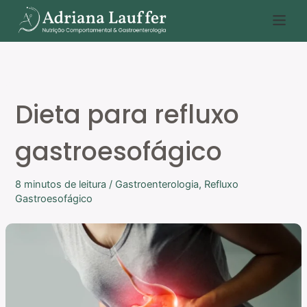
Ir
P
para
e
o
s
conteúdo
q
u
Dieta para refluxo
i
s
gastroesofágico
a
r
8 minutos de leitura
/
Gastroenterologia
,
Refluxo
Gastroesofágico