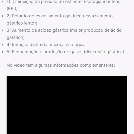
1) Diminuição da pressão do esfíncter esofagiano inferior
(EEI);
2) Retardo do esvaziamento gástrico (esvaziamento
gástrico lento);
3) Aumento da acidez gástrica (maior produção de ácido
gástrico);
4) Irritação direta da mucosa esofágica;
5) Fermentação e produção de gases (distensão gástrica).
No vídeo tem algumas informações complementares: