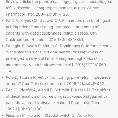
Review article: the pathophysiology of gastro-oesophageal
reflux disease – oesophageal manifestations. Aliment
Pharmacol Ther. 2004;20(9):14-25.
Patel A, Sayuk GS, Gyawali CP. Parameters on esophageal
pH-impedance monitoring that predict outcomes of
patients with gastroesophageal reflux disease. Clin
Gastroenterol Hepatol. 2015;13(5):884-891.
Penagini R, Sweis R, Mauro A, Domingues G. Inconsistency
in the diagnosis of functional heartburn: Usefulness of
prolonged wireless pH monitoring and high-resolution
manometry. Neurogastroenterol Motil. 2015;27(11):1660-
1666.
Pohl D, Tutuian R. Reflux monitoring: pH-metry, impedance,
or both? Curr Opin Gastroenterol. 2006;22(4):448-452.
Pehl C, Pfeiffer A, Wendl B, Schmidt T, Kaess H. The effect
of decaffeination of coffee on gastro-oesophageal reflux in
patients with reflux disease. Aliment Pharmacol Ther.
1997;11(3):483-486.
Piesman M, Hwang I, Maydonovitch C, Wong RK.