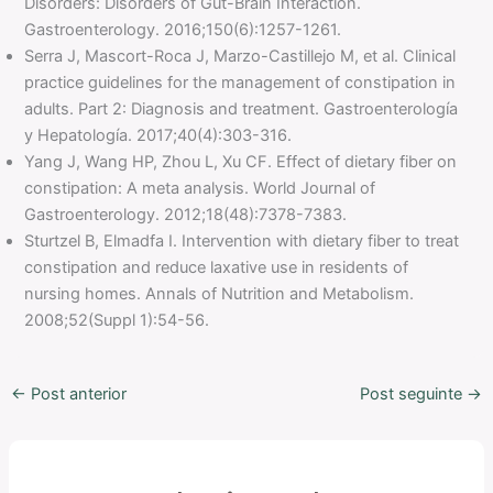
Disorders: Disorders of Gut-Brain Interaction.
Gastroenterology. 2016;150(6):1257-1261.
Serra J, Mascort-Roca J, Marzo-Castillejo M, et al. Clinical
practice guidelines for the management of constipation in
adults. Part 2: Diagnosis and treatment. Gastroenterología
y Hepatología. 2017;40(4):303-316.
Yang J, Wang HP, Zhou L, Xu CF. Effect of dietary fiber on
constipation: A meta analysis. World Journal of
Gastroenterology. 2012;18(48):7378-7383.
Sturtzel B, Elmadfa I. Intervention with dietary fiber to treat
constipation and reduce laxative use in residents of
nursing homes. Annals of Nutrition and Metabolism.
2008;52(Suppl 1):54-56.
←
Post anterior
Post seguinte
→