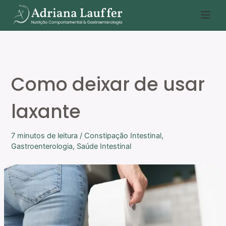
Ir
P
para
e
o
s
conteúdo
q
u
Como deixar de usar
i
s
laxante
a
r
7 minutos de leitura
/
Constipação Intestinal
,
Gastroenterologia
,
Saúde Intestinal