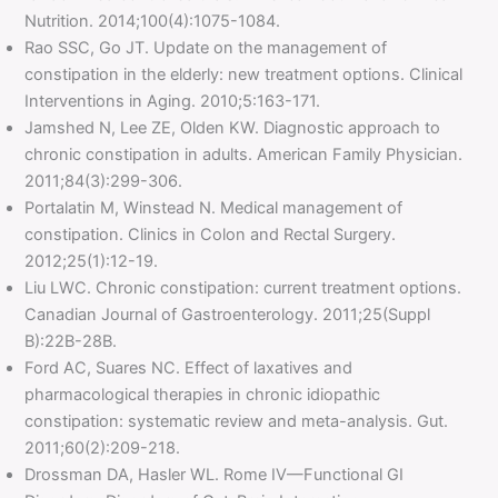
Nutrition. 2014;100(4):1075-1084.
Rao SSC, Go JT. Update on the management of
constipation in the elderly: new treatment options. Clinical
Interventions in Aging. 2010;5:163-171.
Jamshed N, Lee ZE, Olden KW. Diagnostic approach to
chronic constipation in adults. American Family Physician.
2011;84(3):299-306.
Portalatin M, Winstead N. Medical management of
constipation. Clinics in Colon and Rectal Surgery.
2012;25(1):12-19.
Liu LWC. Chronic constipation: current treatment options.
Canadian Journal of Gastroenterology. 2011;25(Suppl
B):22B-28B.
Ford AC, Suares NC. Effect of laxatives and
pharmacological therapies in chronic idiopathic
constipation: systematic review and meta-analysis. Gut.
2011;60(2):209-218.
Drossman DA, Hasler WL. Rome IV—Functional GI