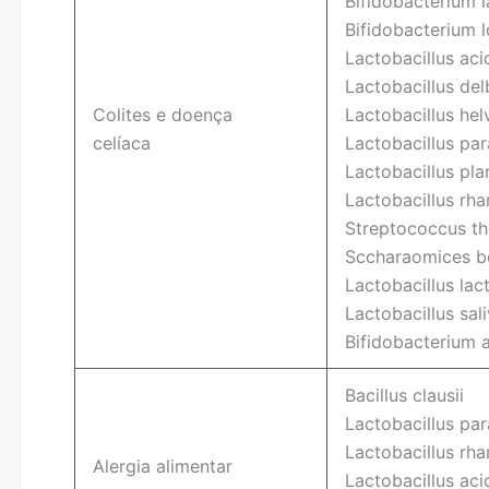
Bifidobacterium l
Bifidobacterium 
Lactobacillus aci
Lactobacillus del
Colites e doença
Lactobacillus hel
celíaca
Lactobacillus par
Lactobacillus pl
Lactobacillus rh
Streptococcus th
Sccharaomices bo
Lactobacillus lact
Lactobacillus sali
Bifidobacterium a
Bacillus clausii
Lactobacillus par
Lactobacillus rh
Alergia alimentar
Lactobacillus aci