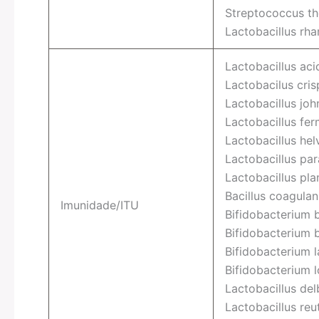
Streptococcus th
Lactobacillus rh
Lactobacillus aci
Lactobacilus cris
Lactobacillus joh
Lactobacillus fe
Lactobacillus hel
Lactobacillus par
Lactobacillus pl
Bacillus coagulan
Imunidade/ITU
Bifidobacterium 
Bifidobacterium 
Bifidobacterium l
Bifidobacterium 
Lactobacillus del
Lactobacillus reut