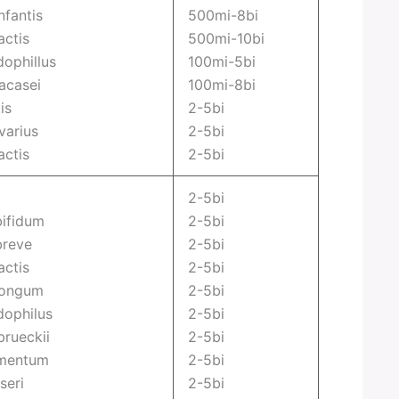
nfantis
500mi-8bi
actis
500mi-10bi
dophillus
100mi-5bi
acasei
100mi-8bi
is
2-5bi
varius
2-5bi
actis
2-5bi
2-5bi
bifidum
2-5bi
breve
2-5bi
actis
2-5bi
longum
2-5bi
dophilus
2-5bi
brueckii
2-5bi
rmentum
2-5bi
seri
2-5bi