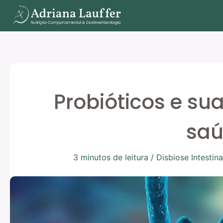
Ir
para
o
conteúdo
Probióticos e su
sa
3 minutos de leitura
/
Disbiose Intestina