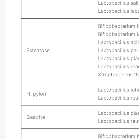
Lactobacillus sali
Lactobacillus lact
Bifidobacterium 
Bifidobacterium l
Lactobacillus aci
Esteatose
Lactobacillus par
Lactobacillus pl
Lactobacillus rh
Streptococcus th
Lactobacillus joh
H. pylori
Lactobacillus reut
Lactobacillus pl
Gastrite
Lactobacillus reut
Bifidobacterium 