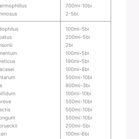
ermophillus
700mi-10bi
amnosus
2-5bi
dophilus
100mi-5bi
patus
200mi-5bi
nsonii
2bi
rmentum
100mi-5bi
veticus
190mi-5bi
acasei
100mi-8bi
antarum
500mi-10bi
s
800mi-3bi
bifidum
100mi-10bi
breve
500mi-10bi
actis
500mi-10bi
longum
500mi-10bi
brueckii
200mi-5bi
eri
100mi-6bi