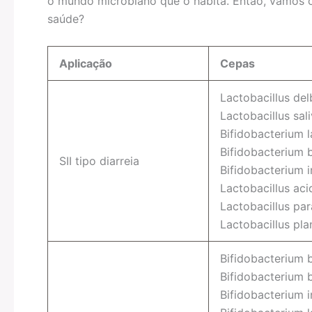
o mundo microbiano que o habita. Então, vamos c
saúde?
Aplicação
Cepas
Lactobacillus del
Lactobacillus sali
Bifidobacterium l
Bifidobacterium 
SII tipo diarreia
Bifidobacterium i
Lactobacillus aci
Lactobacillus par
Lactobacillus pl
Bifidobacterium 
Bifidobacterium 
Bifidobacterium i