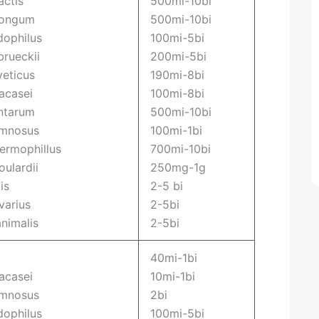
actis
500mi-10bi
longum
500mi-10bi
dophilus
100mi-5bi
brueckii
200mi-5bi
veticus
190mi-8bi
acasei
100mi-8bi
antarum
500mi-10bi
amnosus
100mi-1bi
ermophillus
700mi-10bi
ulardii
250mg-1g
is
2-5 bi
varius
2-5bi
nimalis
2-5bi
40mi-1bi
acasei
10mi-1bi
amnosus
2bi
dophilus
100mi-5bi