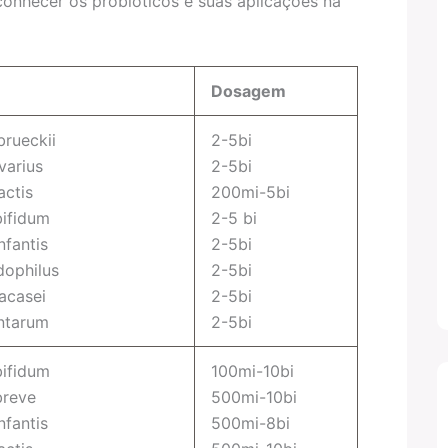
onhecer os probióticos e suas aplicações na
Dosagem
brueckii
2-5bi
varius
2-5bi
actis
200mi-5bi
bifidum
2-5 bi
nfantis
2-5bi
dophilus
2-5bi
acasei
2-5bi
antarum
2-5bi
bifidum
100mi-10bi
breve
500mi-10bi
nfantis
500mi-8bi