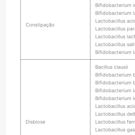
Bifidobacterium i
Bifidobacterium l
Lactobacillus aci
Constipação
Lactobacillus par
Lactobacillus lact
Lactobacillus sali
Bifidobacterium l
Bacillus clausii
Bifidobacterium 
Bifidobacterium 
Bifidobacterium l
Bifidobacterium 
Lactobacillus aci
Lactobacillus del
Disbiose
Lactobacillus fe
Lactobacillus gas