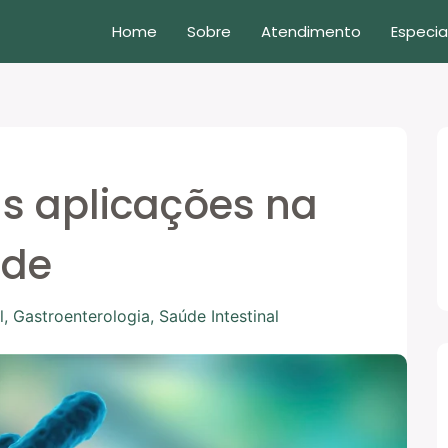
Home
Sobre
Atendimento
Especia
as aplicações na
úde
l
,
Gastroenterologia
,
Saúde Intestinal