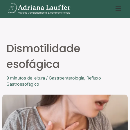
Ir
P
para
e
o
s
conteúdo
q
u
Dismotilidade
i
s
esofágica
a
r
9 minutos de leitura
/
Gastroenterologia
,
Refluxo
Gastroesofágico