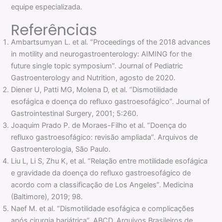
equipe especializada.
Referências
Ambartsumyan L. et al. “Proceedings of the 2018 advances
in motility and neurogastroenterology: AIMING for the
future single topic symposium”. Journal of Pediatric
Gastroenterology and Nutrition, agosto de 2020.
Diener U, Patti MG, Molena D, et al. “Dismotilidade
esofágica e doença do refluxo gastroesofágico”. Journal of
Gastrointestinal Surgery, 2001; 5:260.
Joaquim Prado P. de Moraes-Filho et al. “Doença do
refluxo gastroesofágico: revisão ampliada”. Arquivos de
Gastroenterologia, São Paulo.
Liu L, Li S, Zhu K, et al. “Relação entre motilidade esofágica
e gravidade da doença do refluxo gastroesofágico de
acordo com a classificação de Los Angeles”. Medicina
(Baltimore), 2019; 98.
Naef M. et al. “Dismotilidade esofágica e complicações
após cirurgia bariátrica”. ABCD, Arquivos Brasileiros de