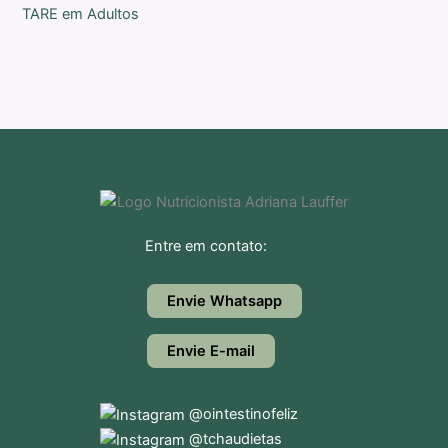
TARE em Adultos
Entre em contato:
Envie Whatsapp
Envie E-mail
@ointestinofeliz
@tchaudietas