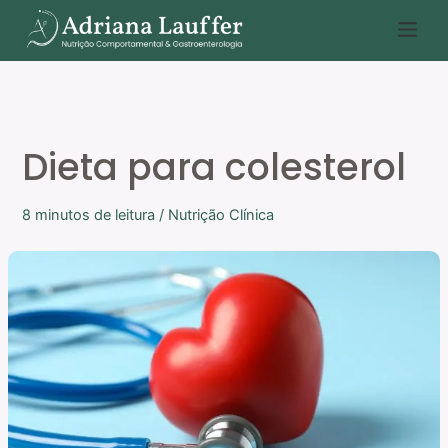
Ir
P
para
e
o
s
conteúdo
q
u
Dieta para colesterol
i
s
8 minutos de leitura
/
Nutrição Clínica
a
r