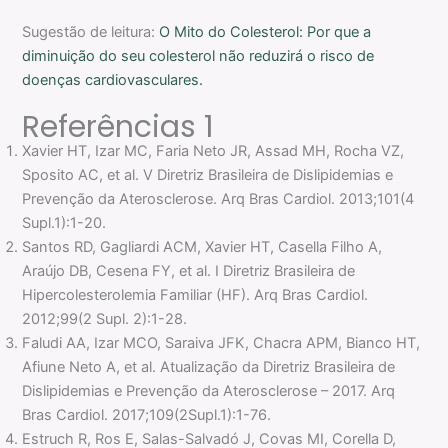
Sugestão de leitura:
O Mito do Colesterol: Por que a
diminuição do seu colesterol não reduzirá o risco de
doenças cardiovasculares.
Referências 1
Xavier HT, Izar MC, Faria Neto JR, Assad MH, Rocha VZ,
Sposito AC, et al. V Diretriz Brasileira de Dislipidemias e
Prevenção da Aterosclerose. Arq Bras Cardiol. 2013;101(4
Supl.1):1-20.
Santos RD, Gagliardi ACM, Xavier HT, Casella Filho A,
Araújo DB, Cesena FY, et al. I Diretriz Brasileira de
Hipercolesterolemia Familiar (HF). Arq Bras Cardiol.
2012;99(2 Supl. 2):1-28.
Faludi AA, Izar MCO, Saraiva JFK, Chacra APM, Bianco HT,
Afiune Neto A, et al. Atualização da Diretriz Brasileira de
Dislipidemias e Prevenção da Aterosclerose – 2017. Arq
Bras Cardiol. 2017;109(2Supl.1):1-76.
Estruch R, Ros E, Salas-Salvadó J, Covas MI, Corella D,