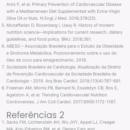
Arós F, et al. Primary Prevention of Cardiovascular Disease
with a Mediterranean Diet Supplemented with Extra-Virgin
Olive Oil or Nuts. N Engl J Med. 2018;378(25).
Mozaffarian D, Rosenberg I, Uauy R. History of modern
nutrition science—implications for current research, dietary
guidelines, and food policy. BMJ. 2018;361.
ABESO – Associação Brasileira para o Estudo da Obesidade
e Síndrome Metabólica. Posicionamento sobre o uso do
óleo de coco para emagrecimento. 2018.
Sociedade Brasileira de Cardiologia. Atualização da Diretriz
de Prevenção Cardiovascular da Sociedade Brasileira de
Cardiologia – 2019. Arq Bras Cardiol. 2019;113(4):787-891.
Freeman AM, Morris PB, Barnard N, Esselstyn CB, Ros E,
Agatston A, et al. Trending Cardiovascular Nutrition
Controversies. J Am Coll Cardiol. 2017;69(9):1172-1187.
Referências 2
Sacks FM, Lichtenstein AH, Wu JHY, Appel LJ, Creager
MA, Kris-Etherton PM, et al. Dietary Fats and