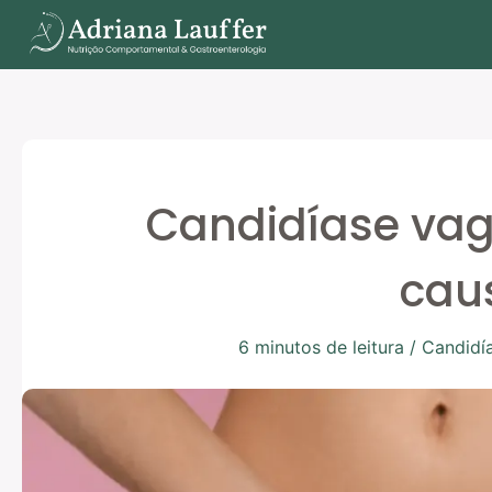
Ir
para
o
conteúdo
Candidíase vagi
cau
6 minutos de leitura
/
Candidía