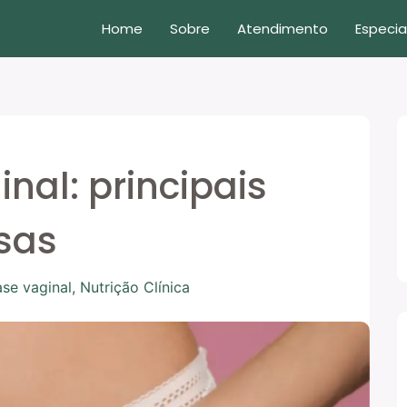
Home
Sobre
Atendimento
Especia
nal: principais
sas
se vaginal
,
Nutrição Clínica