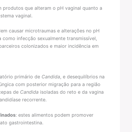
om produtos que alteram o pH vaginal quanto a
istema vaginal.
odem causar microtraumas e alterações no pH
da como infecção sexualmente transmissível,
parceiros colonizados e maior incidência em
vatório primário de
Candida
, e desequilíbrios na
fúngica com posterior migração para a região
 cepas de
Candida
isoladas do reto e da vagina
ndidíase recorrente.
finados
: estes alimentos podem promover
ato gastrointestina.