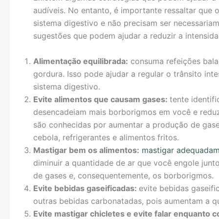
audíveis. No entanto, é importante ressaltar que
sistema digestivo e não precisam ser necessaria
sugestões que podem ajudar a reduzir a intensida
Alimentação equilibrada:
consuma refeições balan
gordura. Isso pode ajudar a regular o trânsito int
sistema digestivo.
Evite alimentos que causam gases:
tente identif
desencadeiam mais borborigmos em você e reduza
são conhecidas por aumentar a produção de gases i
cebola, refrigerantes e alimentos fritos.
Mastigar bem os alimentos:
mastigar adequadam
diminuir a quantidade de ar que você engole junt
de gases e, consequentemente, os borborigmos.
Evite bebidas gaseificadas:
evite bebidas gaseif
outras bebidas carbonatadas, pois aumentam a qu
Evite mastigar chicletes e evite falar enquanto 