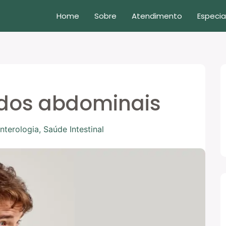
Home
Sobre
Atendimento
Especia
ídos abdominais
nterologia
,
Saúde Intestinal