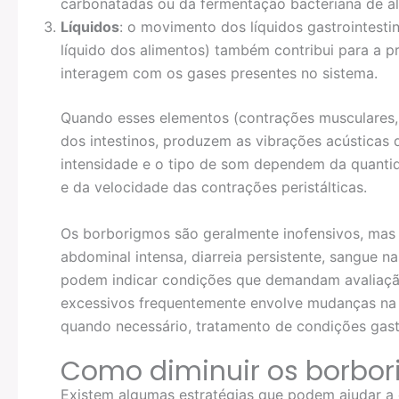
carbonatadas ou da fermentação bacteriana de ali
Líquidos
: o movimento dos líquidos gastrointesti
líquido dos alimentos) também contribui para a 
interagem com os gases presentes no sistema.
Quando esses elementos (contrações musculares, 
dos intestinos, produzem as vibrações acústica
intensidade e o tipo de som dependem da quanti
e da velocidade das contrações peristálticas.
Os borborigmos são geralmente inofensivos, m
abdominal intensa, diarreia persistente, sangue n
podem indicar condições que demandam avaliaç
excessivos frequentemente envolve mudanças na 
quando necessário, tratamento de condições gastr
Como diminuir os borbo
Existem algumas estratégias que podem ajudar a 