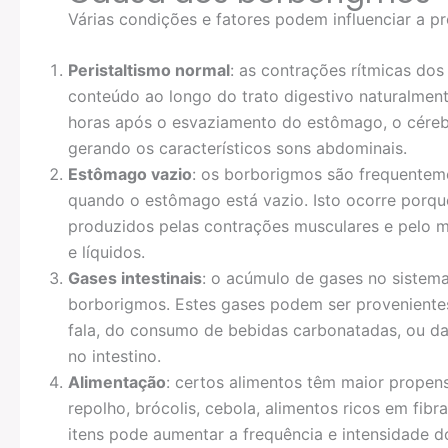
Várias condições e fatores podem influenciar a pr
Peristaltismo normal
: as contrações rítmicas do
conteúdo ao longo do trato digestivo naturalme
horas após o esvaziamento do estômago, o cérebro 
gerando os característicos sons abdominais.
Estômago vazio
: os borborigmos são frequenteme
quando o estômago está vazio. Isto ocorre porq
produzidos pelas contrações musculares e pelo 
e líquidos.
Gases intestinais
: o acúmulo de gases no sistem
borborigmos. Estes gases podem ser provenientes
fala, do consumo de bebidas carbonatadas, ou da
no intestino.
Alimentação
: certos alimentos têm maior propens
repolho, brócolis, cebola, alimentos ricos em fib
itens pode aumentar a frequência e intensidade 