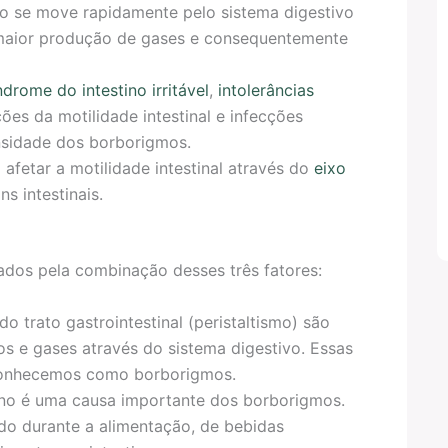
to se move rapidamente pelo sistema digestivo
 maior produção de gases e consequentemente
ndrome do intestino irritável
,
intolerâncias
ções da motilidade intestinal e infecções
ensidade dos borborigmos.
afetar a motilidade intestinal através do
eixo
s intestinais.
ados pela combinação desses três fatores:
do trato gastrointestinal (peristaltismo) são
os e gases através do sistema digestivo. Essas
econhecemos como borborigmos.
ino é uma causa importante dos borborigmos.
do durante a alimentação, de bebidas