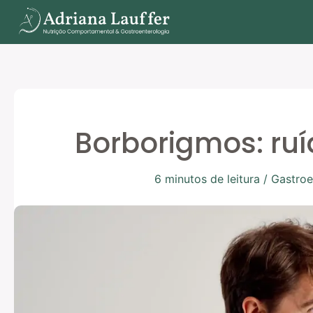
Ir
para
o
conteúdo
Borborigmos: ru
6 minutos de leitura
/
Gastroe