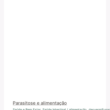
Parasitose e alimentação
Saúde e Bem Estar
,
Saúde Intestinal
/
alimentação
,
desvermifuga