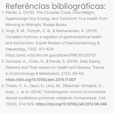
Referências bibliográficas:
Panda, S. (2016). The Circadian Code: Lose Weight,
Supercharge Your Energy, and Transform Your Health from
Morning to Midnight. Rodale Books.
Voigt, R. M., Forsyth, C. B., & Keshavarzian, A. (2019).
Circadian rhythms: a regulator of gastrointestinal health
and dysfunction. Expert Review of Gastroenterology &
Hepatology, 13(5), 411–424.
https://pmc.ncbi.nlm.nih.gov/articles/PMC6533073/
Zarrinpar, A., Chaix, A., & Panda, S. (2016). Daily Eating
Patterns and Their Impact on Health and Disease. Trends
in Endocrinology & Metabolism, 27(2), 69–83.
https://doi.org/10.1016/j.tem.2015.11.007
Thaiss, C. A., Zeevi, D., Levy, M., Zilberman-Schapira, G.,
Suez, J., et al. (2014). Transkingdom control of microbiota
diurnal oscillations promotes metabolic homeostasis. Cell,
159(3), 514–529.
https://doi.org/10.1016/j.cell.2014.09.048