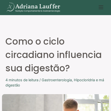
Ir
P
para
e
o
s
conteúdo
q
u
Como o ciclo
i
s
circadiano influencia
a
r
sua digestão?
4 minutos de leitura
/
Gastroenterologia
,
Hipocloridria e má
digestão