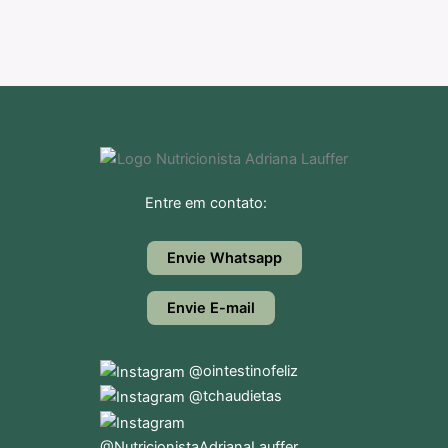
Entre em contato:
Envie Whatsapp
Envie E-mail
@ointestinofeliz
@tchaudietas
@NutricionistaAdrianaLauffer