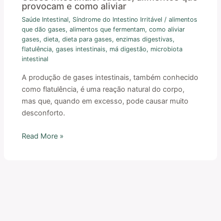
provocam e como aliviar
Saúde Intestinal
,
Síndrome do Intestino Irritável
/
alimentos
que dão gases
,
alimentos que fermentam
,
como aliviar
gases
,
dieta
,
dieta para gases
,
enzimas digestivas
,
flatulência
,
gases intestinais
,
má digestão
,
microbiota
intestinal
A produção de gases intestinais, também conhecido
como flatulência, é uma reação natural do corpo,
mas que, quando em excesso, pode causar muito
desconforto.
Read More »