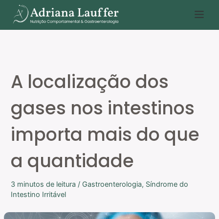
Ir
P
para
e
o
s
conteúdo
q
u
A localização dos
i
s
gases nos intestinos
a
r
importa mais do que
a quantidade
3 minutos de leitura
/
Gastroenterologia
,
Síndrome do
Intestino Irritável