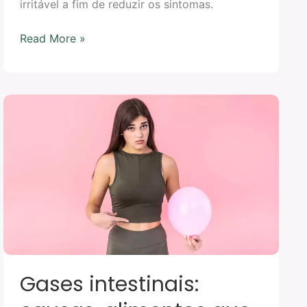
irritável a fim de reduzir os sintomas.
Read More »
Gases
intestinais:
causas,
alimentos
que
provocam
e
como
aliviar
Gases intestinais: