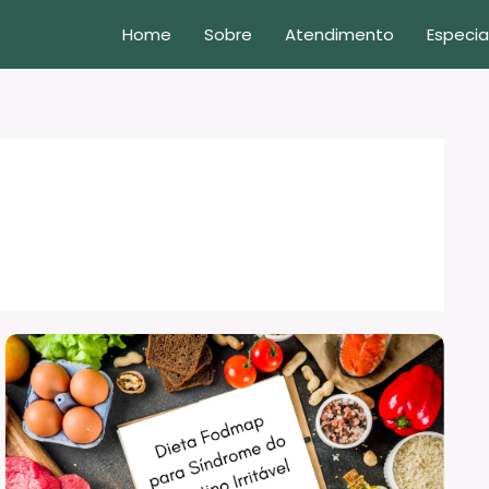
Home
Sobre
Atendimento
Especia
Dieta
FODMAP
para
síndrome
do