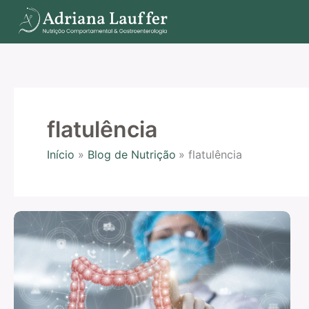
Ir
para
o
conteúdo
flatulência
Início
Blog de Nutrição
flatulência
A
localização
dos
gases
nos