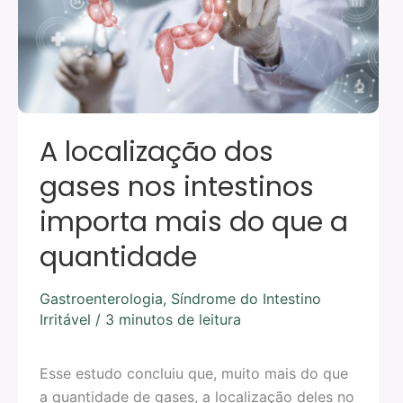
intestinos
importa
mais
do
que
a
quantidade
A localização dos
gases nos intestinos
importa mais do que a
quantidade
Gastroenterologia
,
Síndrome do Intestino
Irritável
/
3 minutos de leitura
Esse estudo concluiu que, muito mais do que
a quantidade de gases, a localização deles no