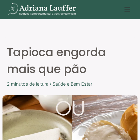
Ir
P
para
e
o
s
conteúdo
q
u
Tapioca engorda
i
s
mais que pão
a
r
2 minutos de leitura
/
Saúde e Bem Estar