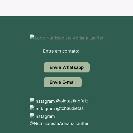
Entre em contato:
Envie Whatsapp
Envie E-mail
@ointestinofeliz
@tchaudietas
@NutricionistaAdrianaLauffer