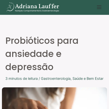
Ir
P
para
e
o
s
conteúdo
q
u
Probióticos para
i
s
ansiedade e
a
r
depressão
3 minutos de leitura
/
Gastroenterologia
,
Saúde e Bem Estar