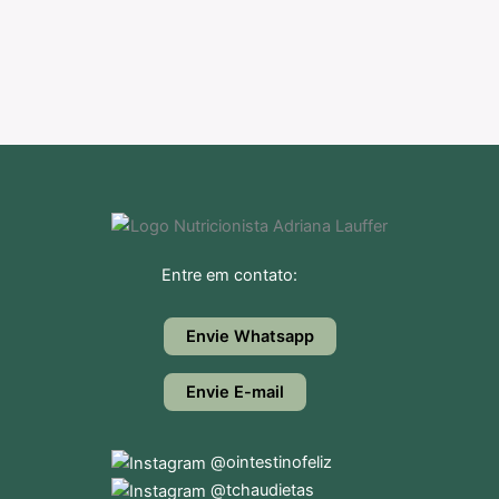
Entre em contato:
Envie Whatsapp
Envie E-mail
@ointestinofeliz
@tchaudietas