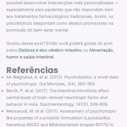
possível desenvolver intervenções mais personalizadas —
especialmente para pacientes que não respondem bem
aos tratamentos farmacológicos tradicionais. Assim, os
psicobióticos despontam como aliados promissores na
promoção do bem-estar mental.
Gostou desse post? Então você poderá gostar do post
sobre
Disbiose e eixo cérebro-intestino
ou
Alimentação,
humor e saúde intestinal
.
Referências
Ait-Belgnaoui, A. et al. (2012). Psychobiotics: a novel class
of psychotropic. Gut Microbes, 3(4), 362–369.
Bercik, P. et al. (2011). The intestinal microbiota affect
central levels of brain-derived neurotropic factor and
behavior in mice. Gastroenterology, 141(2), 599–609.
Messaoudi, M. et al. (2011). Assessment of psychotropic-
like properties of a probiotic formulation (Lactobacillus
helveticus R0052 and Bifidobacterium longum R0175) in