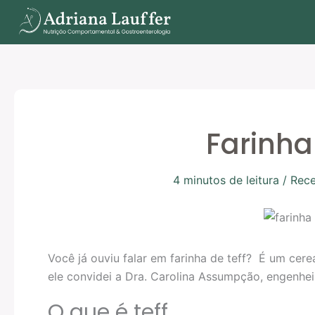
Ir
para
o
conteúdo
Farinha 
4 minutos de leitura
/
Rece
Você já ouviu falar em farinha de teff? É um cere
ele convidei a Dra. Carolina Assumpção, engenhe
O que é teff