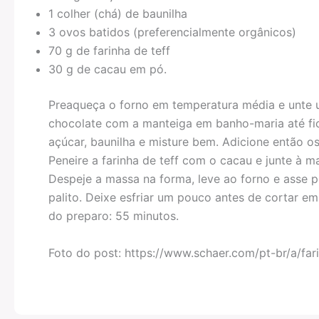
1 colher (chá) de baunilha
3 ovos batidos (preferencialmente orgânicos)
70 g de farinha de teff
30 g de cacau em pó.
Preaqueça o forno em temperatura média e unte 
chocolate com a manteiga em banho-maria até fic
açúcar, baunilha e misture bem. Adicione então o
Peneire a farinha de teff com o cacau e junte à ma
Despeje a massa na forma, leve ao forno e asse p
palito. Deixe esfriar um pouco antes de cortar e
do preparo: 55 minutos.
Foto do post: https://www.schaer.com/pt-br/a/far