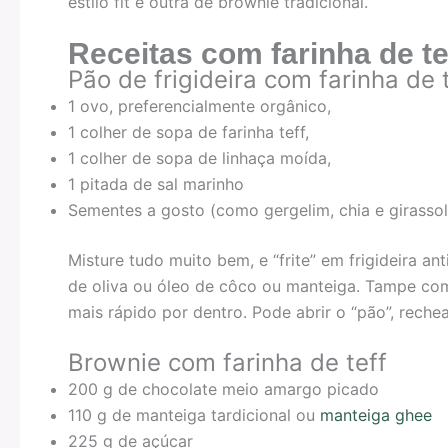
estilo fit e outra de brownie tradicional.
Receitas com farinha de te
Pão de frigideira com farinha de 
1 ovo, preferencialmente orgânico,
1 colher de sopa de farinha teff,
1 colher de sopa de linhaça moída,
1 pitada de sal marinho
Sementes a gosto (como gergelim, chia e girassol
Misture tudo muito bem, e “frite” em frigideira a
de oliva ou óleo de côco ou manteiga. Tampe co
mais rápido por dentro. Pode abrir o “pão”, rechear
Brownie com farinha de teff
200 g de chocolate meio amargo picado
110 g de manteiga tardicional ou
manteiga ghee
225 g de açúcar