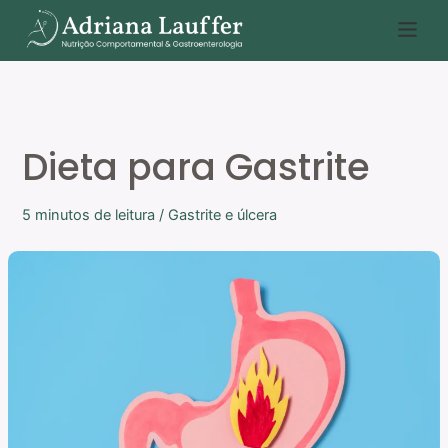
Ir
P
para
e
o
s
conteúdo
q
u
Dieta para Gastrite
i
s
5 minutos de leitura
/
Gastrite e úlcera
a
r