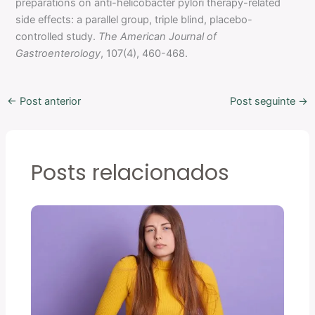
preparations on anti-helicobacter pylori therapy-related
side effects: a parallel group, triple blind, placebo-
controlled study.
The American Journal of
Gastroenterology
, 107(4), 460-468.
←
Post anterior
Post seguinte
→
Posts relacionados