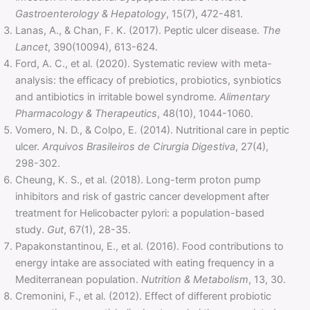
Gastroenterology & Hepatology
, 15(7), 472-481.
Lanas, A., & Chan, F. K. (2017). Peptic ulcer disease.
The
Lancet
, 390(10094), 613-624.
Ford, A. C., et al. (2020). Systematic review with meta-
analysis: the efficacy of prebiotics, probiotics, synbiotics
and antibiotics in irritable bowel syndrome.
Alimentary
Pharmacology & Therapeutics
, 48(10), 1044-1060.
Vomero, N. D., & Colpo, E. (2014). Nutritional care in peptic
ulcer.
Arquivos Brasileiros de Cirurgia Digestiva
, 27(4),
298-302.
Cheung, K. S., et al. (2018). Long-term proton pump
inhibitors and risk of gastric cancer development after
treatment for Helicobacter pylori: a population-based
study.
Gut
, 67(1), 28-35.
Papakonstantinou, E., et al. (2016). Food contributions to
energy intake are associated with eating frequency in a
Mediterranean population.
Nutrition & Metabolism
, 13, 30.
Cremonini, F., et al. (2012). Effect of different probiotic