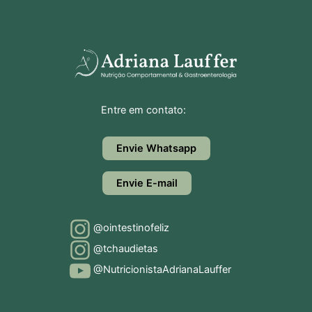
Entre em contato:
Envie Whatsapp
Envie E-mail
@ointestinofeliz
@tchaudietas
@NutricionistaAdrianaLauffer