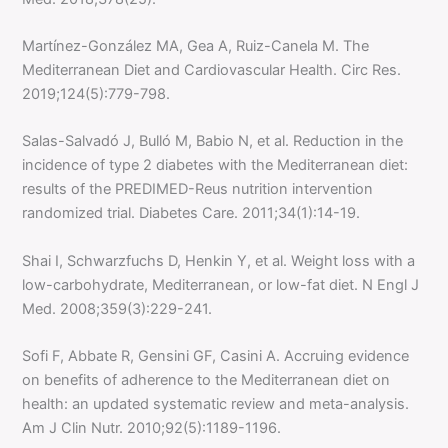
Martínez-González MA, Gea A, Ruiz-Canela M. The
Mediterranean Diet and Cardiovascular Health. Circ Res.
2019;124(5):779-798.
Salas-Salvadó J, Bulló M, Babio N, et al. Reduction in the
incidence of type 2 diabetes with the Mediterranean diet:
results of the PREDIMED-Reus nutrition intervention
randomized trial. Diabetes Care. 2011;34(1):14-19.
Shai I, Schwarzfuchs D, Henkin Y, et al. Weight loss with a
low-carbohydrate, Mediterranean, or low-fat diet. N Engl J
Med. 2008;359(3):229-241.
Sofi F, Abbate R, Gensini GF, Casini A. Accruing evidence
on benefits of adherence to the Mediterranean diet on
health: an updated systematic review and meta-analysis.
Am J Clin Nutr. 2010;92(5):1189-1196.