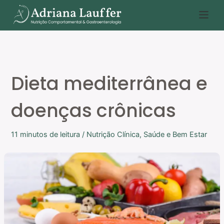
Ir
P
para
e
o
s
conteúdo
q
u
Dieta mediterrânea e
i
s
doenças crônicas
a
r
11 minutos de leitura
/
Nutrição Clínica
,
Saúde e Bem Estar