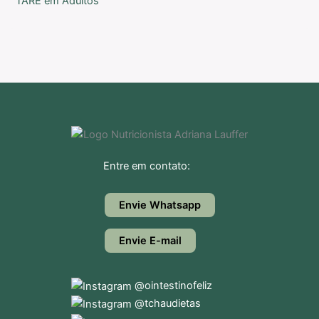
TARE em Adultos
Entre em contato:
Envie Whatsapp
Envie E-mail
@ointestinofeliz
@tchaudietas