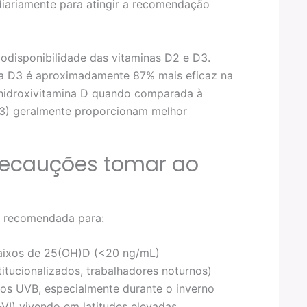
diariamente para atingir a recomendação
biodisponibilidade das vitaminas D2 e D3.
a D3 é aproximadamente 87% mais eficaz na
-hidroxivitamina D quando comparada à
 D3) geralmente proporcionam melhor
recauções tomar ao
e recomendada para:
baixos de 25(OH)D (<20 ng/mL)
itucionalizados, trabalhadores noturnos)
ios UVB, especialmente durante o inverno
VI) vivendo em latitudes elevadas