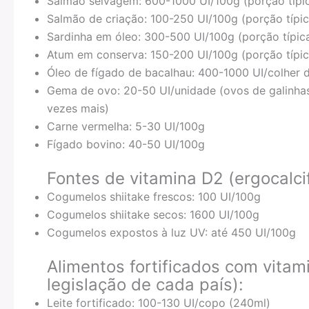
Salmão selvagem: 600-1000 UI/100g (porção típi
Salmão de criação: 100-250 UI/100g (porção típi
Sardinha em óleo: 300-500 UI/100g (porção típic
Atum em conserva: 150-200 UI/100g (porção típi
Óleo de fígado de bacalhau: 400-1000 UI/colher 
Gema de ovo: 20-50 UI/unidade (ovos de galinhas
vezes mais)
Carne vermelha: 5-30 UI/100g
Fígado bovino: 40-50 UI/100g
Fontes de vitamina D2 (ergocalcif
Cogumelos shiitake frescos: 100 UI/100g
Cogumelos shiitake secos: 1600 UI/100g
Cogumelos expostos à luz UV: até 450 UI/100g
Alimentos fortificados com vitam
legislação de cada país):
Leite fortificado: 100-130 UI/copo (240ml)