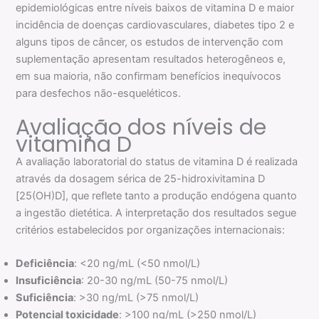
epidemiológicas entre níveis baixos de vitamina D e maior
incidência de doenças cardiovasculares, diabetes tipo 2 e
alguns tipos de câncer, os estudos de intervenção com
suplementação apresentam resultados heterogêneos e,
em sua maioria, não confirmam benefícios inequívocos
para desfechos não-esqueléticos.
Avaliação dos níveis de
vitamina D
A avaliação laboratorial do status de vitamina D é realizada
através da dosagem sérica de 25-hidroxivitamina D
[25(OH)D], que reflete tanto a produção endógena quanto
a ingestão dietética. A interpretação dos resultados segue
critérios estabelecidos por organizações internacionais:
Deficiência
: <20 ng/mL (<50 nmol/L)
Insuficiência
: 20-30 ng/mL (50-75 nmol/L)
Suficiência
: >30 ng/mL (>75 nmol/L)
Potencial toxicidade
: >100 ng/mL (>250 nmol/L)