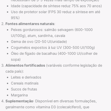
necessitam de 3-5 vezes mais tempo de exposição)
Idade (capacidade de síntese reduz 75% aos 70 anos)
Uso de protetor solar (FPS 30 reduz a síntese em até
95%)
Fontes alimentares naturais
:
Peixes gordurosos: salmão selvagem (600-1000
UI/100g), atum, sardinha, cavala
Gema de ovo (20-50 UI/unidade)
Cogumelos expostos à luz UV (300-500 UI/100g)
Óleo de fígado de bacalhau (400-1000 UI/colher de
sopa)
Alimentos fortificados
(variáveis conforme legislação de
cada país):
Leites e derivados
Cereais matinais
Sucos de frutas
Margarina
Suplementação
: Disponível em diversas formulações,
geralmente como vitamina D3 (colecalciferol), que