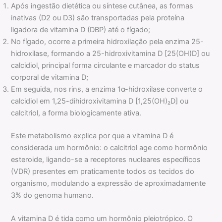
Após ingestão dietética ou síntese cutânea, as formas
inativas (D2 ou D3) são transportadas pela proteína
ligadora de vitamina D (DBP) até o fígado;
No fígado, ocorre a primeira hidroxilação pela enzima 25-
hidroxilase, formando a 25-hidroxivitamina D [25(OH)D] ou
calcidiol, principal forma circulante e marcador do status
corporal de vitamina D;
Em seguida, nos rins, a enzima 1α-hidroxilase converte o
calcidiol em 1,25-dihidroxivitamina D [1,25(OH)₂D] ou
calcitriol, a forma biologicamente ativa.
Este metabolismo explica por que a vitamina D é
considerada um hormônio: o calcitriol age como hormônio
esteroide, ligando-se a receptores nucleares específicos
(VDR) presentes em praticamente todos os tecidos do
organismo, modulando a expressão de aproximadamente
3% do genoma humano.
A vitamina D é tida como um hormônio pleiotrópico. O