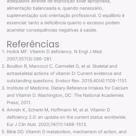
adequados através de exposição solar apropriada,
alimentação balanceada e, quando necessário,
suplementação sob orientação profissional. O equilíbrio é
essencial: tanto a deficiência quanto o excesso podem
acarretar consequências negativas à saúde.
Referências
Holick MF. Vitamin D deficiency. N Engl J Med.
2007;357(3):266-281.
Bouillon R, Marcocci C, Carmeliet G, et al. Skeletal and
extraskeletal actions of vitamin D: Current evidence and
outstanding questions. Endocr Rev. 2019;40(4):1109-1151.
Institute of Medicine. Dietary Reference Intakes for Calcium
and Vitamin D. Washington, DC: The National Academies
Press; 2011.
Amrein K, Scherkl M, Hoffmann M, et al. Vitamin D
deficiency 2.0: an update on the current status worldwide.
Eur J Clin Nutr. 2020;74(11):1498-1513.
Bikle DD. Vitamin D metabolism, mechanism of action, and