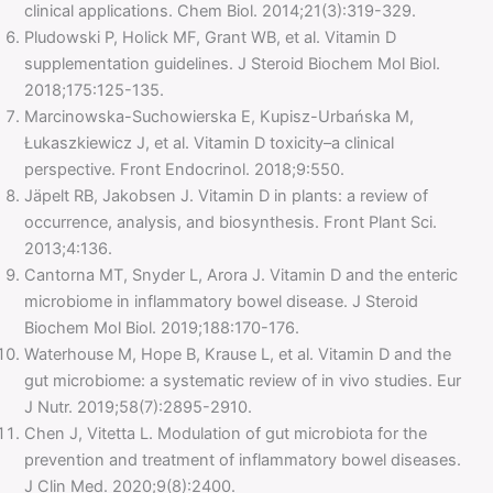
clinical applications. Chem Biol. 2014;21(3):319-329.
Pludowski P, Holick MF, Grant WB, et al. Vitamin D
supplementation guidelines. J Steroid Biochem Mol Biol.
2018;175:125-135.
Marcinowska-Suchowierska E, Kupisz-Urbańska M,
Łukaszkiewicz J, et al. Vitamin D toxicity–a clinical
perspective. Front Endocrinol. 2018;9:550.
Jäpelt RB, Jakobsen J. Vitamin D in plants: a review of
occurrence, analysis, and biosynthesis. Front Plant Sci.
2013;4:136.
Cantorna MT, Snyder L, Arora J. Vitamin D and the enteric
microbiome in inflammatory bowel disease. J Steroid
Biochem Mol Biol. 2019;188:170-176.
Waterhouse M, Hope B, Krause L, et al. Vitamin D and the
gut microbiome: a systematic review of in vivo studies. Eur
J Nutr. 2019;58(7):2895-2910.
Chen J, Vitetta L. Modulation of gut microbiota for the
prevention and treatment of inflammatory bowel diseases.
J Clin Med. 2020;9(8):2400.