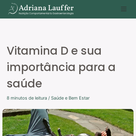
Ir
P
para
e
o
s
conteúdo
q
u
Vitamina D e sua
i
s
importância para a
a
r
saúde
8 minutos de leitura
/
Saúde e Bem Estar