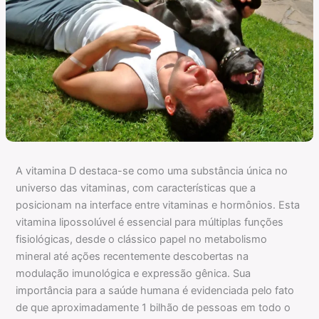
A vitamina D destaca-se como uma substância única no
universo das vitaminas, com características que a
posicionam na interface entre vitaminas e hormônios. Esta
vitamina lipossolúvel é essencial para múltiplas funções
fisiológicas, desde o clássico papel no metabolismo
mineral até ações recentemente descobertas na
modulação imunológica e expressão gênica. Sua
importância para a saúde humana é evidenciada pelo fato
de que aproximadamente 1 bilhão de pessoas em todo o