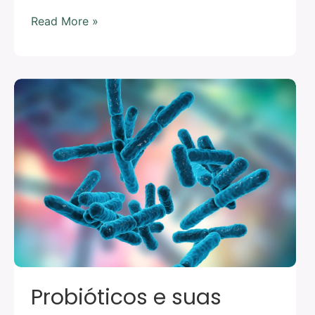
Read More »
Probióticos
e
suas
aplicações
na
saúde
Probióticos e suas