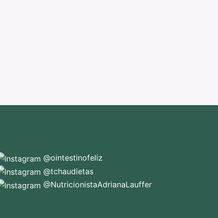
@ointestinofeliz
@tchaudietas
@NutricionistaAdrianaLauffer