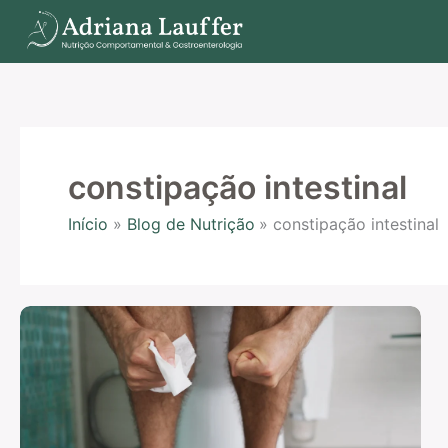
Ir
para
o
conteúdo
constipação intestinal
Início
Blog de Nutrição
constipação intestinal
Alterações
anatômicas
e
funcionais
que