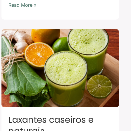
Read More »
Laxantes
caseiros
e
naturais
Laxantes caseiros e