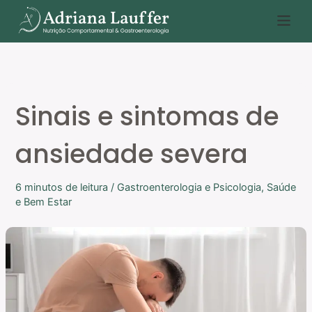
Ir
P
para
e
o
s
conteúdo
q
u
Sinais e sintomas de
i
s
ansiedade severa
a
r
6 minutos de leitura
/
Gastroenterologia e Psicologia
,
Saúde
e Bem Estar