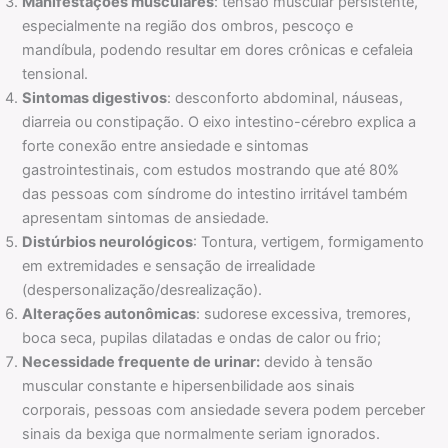
Manifestações musculares
: tensão muscular persistente,
especialmente na região dos ombros, pescoço e
mandíbula, podendo resultar em dores crônicas e cefaleia
tensional.
Sintomas digestivos
: desconforto abdominal, náuseas,
diarreia ou constipação. O eixo intestino-cérebro explica a
forte conexão entre ansiedade e sintomas
gastrointestinais, com estudos mostrando que até 80%
das pessoas com síndrome do intestino irritável também
apresentam sintomas de ansiedade.
Distúrbios neurológicos
: Tontura, vertigem, formigamento
em extremidades e sensação de irrealidade
(despersonalização/desrealização).
Alterações autonômicas
: sudorese excessiva, tremores,
boca seca, pupilas dilatadas e ondas de calor ou frio;
Necessidade frequente de urinar:
devido à tensão
muscular constante e hipersenbilidade aos sinais
corporais, pessoas com ansiedade severa podem perceber
sinais da bexiga que normalmente seriam ignorados.