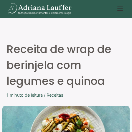
Ir
P
para
e
o
s
conteúdo
q
u
Receita de wrap de
i
s
berinjela com
a
r
legumes e quinoa
1 minuto de leitura
/
Receitas