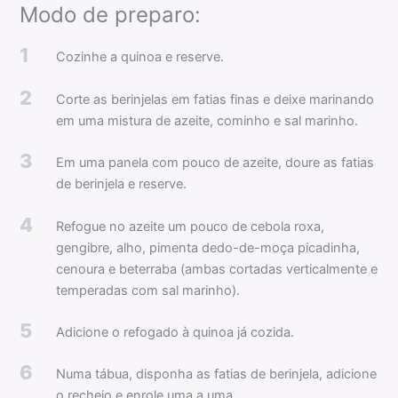
Modo de preparo:
1
Cozinhe a quinoa e reserve.
2
Corte as berinjelas em fatias finas e deixe marinando
em uma mistura de azeite, cominho e sal marinho.
3
Em uma panela com pouco de azeite, doure as fatias
de berinjela e reserve.
4
Refogue no azeite um pouco de cebola roxa,
gengibre, alho, pimenta dedo-de-moça picadinha,
cenoura e beterraba (ambas cortadas verticalmente e
temperadas com sal marinho).
5
Adicione o refogado à quinoa já cozida.
6
Numa tábua, disponha as fatias de berinjela, adicione
o recheio e enrole uma a uma.