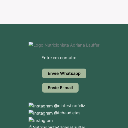
Entre em contato:
Envie Whatsapp
Envie E-mail
@ointestinofeliz
@tchaudietas
@NutricionistaAdrianaLauffer