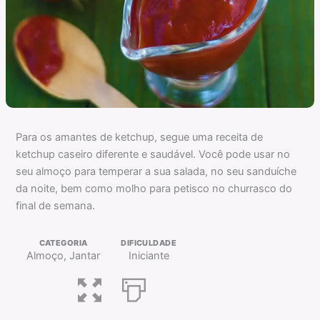
Para os amantes de ketchup, segue uma receita de
ketchup caseiro diferente e saudável. Você pode usar no
seu almoço para temperar a sua salada, no seu sanduíche
da noite, bem como molho para petisco no churrasco do
final de semana.
CATEGORIA
DIFICULDADE
Almoço, Jantar
Iniciante