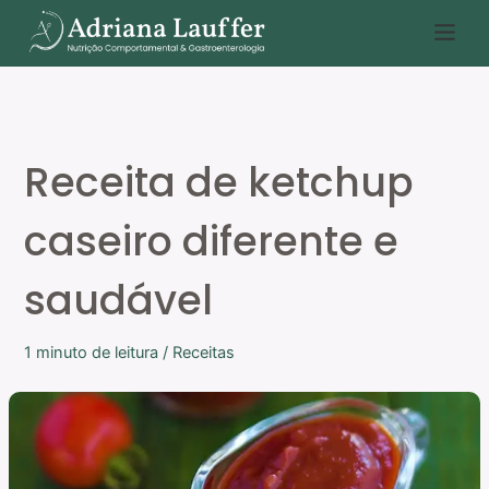
Ir
P
para
e
o
s
conteúdo
q
u
Receita de ketchup
i
s
caseiro diferente e
a
r
saudável
1 minuto de leitura
/
Receitas