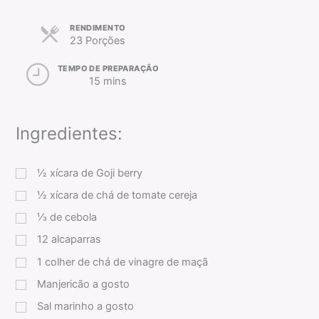
RENDIMENTO
23 Porções
TEMPO DE PREPARAÇÃO
15 mins
Ingredientes:
½
xícara
de Goji berry
½
xícara
de chá de tomate cereja
⅓
de cebola
12
alcaparras
1
colher de chá
de vinagre de maçã
Manjericão a gosto
Sal marinho a gosto