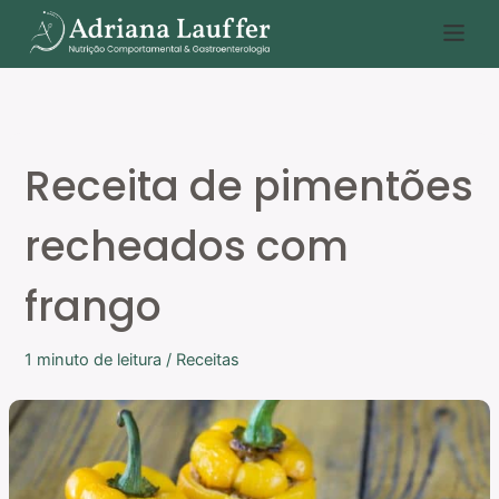
Ir
P
para
e
o
s
conteúdo
q
u
Receita de pimentões
i
s
recheados com
a
r
frango
1 minuto de leitura
/
Receitas