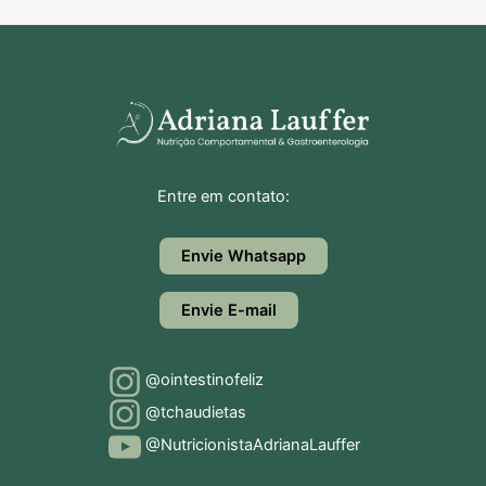
Entre em contato:
Envie Whatsapp
Envie E-mail
@ointestinofeliz
@tchaudietas
@NutricionistaAdrianaLauffer