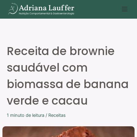
Ir
P
para
e
o
s
conteúdo
q
u
Receita de brownie
i
s
saudável com
a
r
biomassa de banana
verde e cacau
1 minuto de leitura
/
Receitas