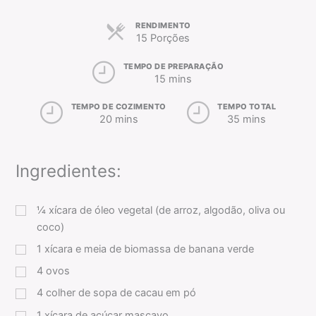
RENDIMENTO
15 Porções
TEMPO DE PREPARAÇÃO
15 mins
TEMPO DE COZIMENTO
TEMPO TOTAL
20 mins
35 mins
Ingredientes:
¼
xícara
de óleo vegetal (de arroz, algodão, oliva ou
coco)
1
xícara
e meia de biomassa de banana verde
4
ovos
4
colher de sopa
de cacau em pó
1
xícara
de açúcar mascavo