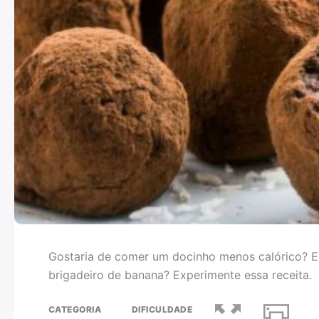
Gostaria de comer um docinho menos calórico? En
brigadeiro de banana? Experimente essa receita.
CATEGORIA
DIFICULDADE