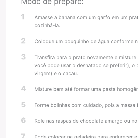
Modo de preparo:
1
Amasse a banana com um garfo em um prato 
cozinhá-la.
2
Coloque um pouquinho de água conforme nec
3
Transfira para o prato novamente e misture 
você pode usar o desnatado se preferir), o 
virgem) e o cacau.
4
Misture bem até formar uma pasta homogên
5
Forme bolinhas com cuidado, pois a massa f
6
Role nas raspas de chocolate amargo ou no
7
Pode colocar na geladeira para endurecer e 