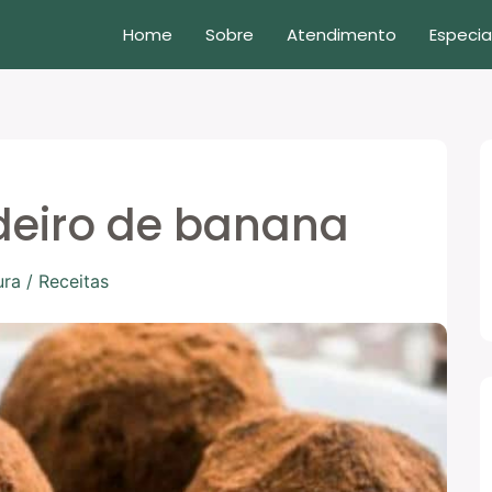
Home
Sobre
Atendimento
Especia
deiro de banana
ura
/
Receitas