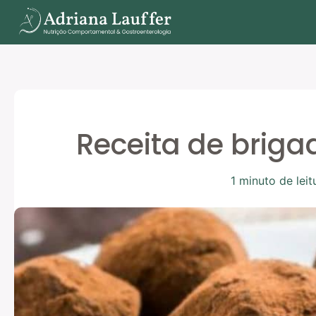
Ir
para
o
conteúdo
Receita de briga
1 minuto de leit