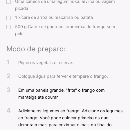
Uma caneca de uma leguminosa: ervilha ou vagem
picada
1
xícara
de arroz ou macarrão ou batata
500
g
Carne de gado ou sobrecoxa de frango sem
pele
Modo de preparo:
1
Pique os vegetais e reserve.
2
Coloque água para ferver e tempere o frango.
3
Em uma panela grande, "frite" o frango com
manteiga até dourar.
4
Adicione os legumes ao frango.
Adicione os legumes
ao frango. Você pode colocar primeiro os que
demoram mais para cozinhar e mais no final do