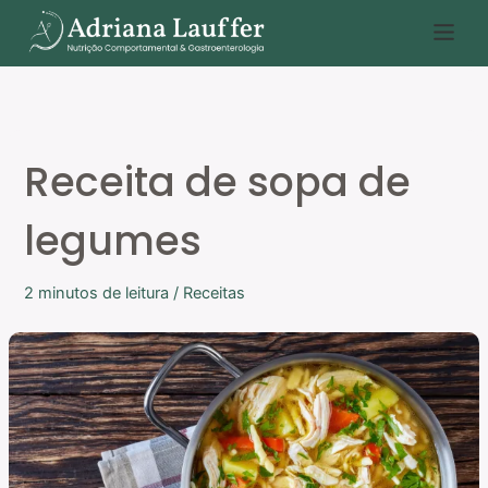
Ir
P
para
e
o
s
conteúdo
q
u
Receita de sopa de
i
s
legumes
a
r
2 minutos de leitura
/
Receitas