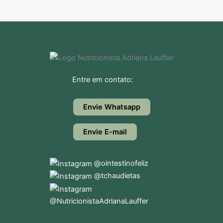
Entre em contato:
Envie Whatsapp
Envie E-mail
@ointestinofeliz
@tchaudietas
@NutricionistaAdrianaLauffer