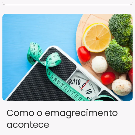
Como
o
emagrecimento
acontece
Como o emagrecimento
acontece