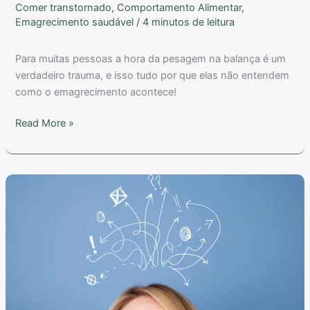
Comer transtornado
,
Comportamento Alimentar
,
Emagrecimento saudável
/
4 minutos de leitura
Para muitas pessoas a hora da pesagem na balança é um
verdadeiro trauma, e isso tudo por que elas não entendem
como o emagrecimento acontece!
Read More »
Como
a
forma
de
pensar
atrapalha
o
emagrecimento