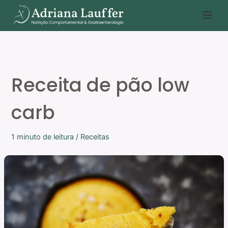
Ir
P
para
e
o
s
conteúdo
q
u
Receita de pão low
i
s
carb
a
r
1 minuto de leitura
/
Receitas