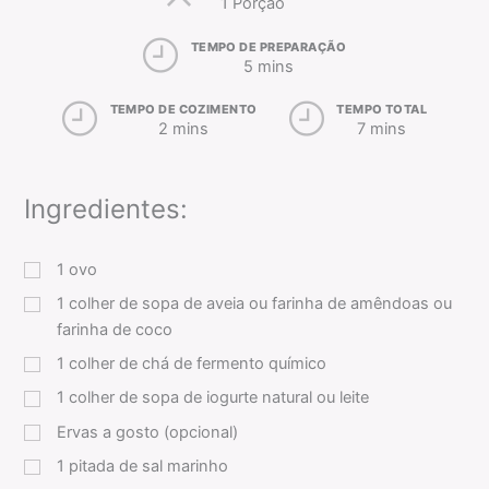
1 Porção
TEMPO DE PREPARAÇÃO
5 mins
TEMPO DE COZIMENTO
TEMPO TOTAL
2 mins
7 mins
Ingredientes:
1
ovo
1
colher de sopa
de aveia ou farinha de amêndoas ou
farinha de coco
1
colher de chá
de fermento químico
1
colher de sopa
de iogurte natural ou leite
Ervas a gosto (opcional)
1
pitada
de sal marinho