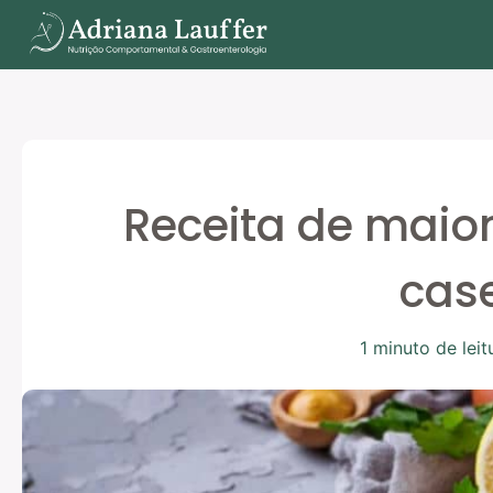
Ir
para
o
conteúdo
Receita de maio
case
1 minuto de leit