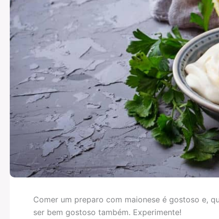
Comer um preparo com maionese é gostoso e, qua
ser bem gostoso também. Experimente!