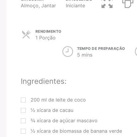
Almoço, Jantar
Iniciante
RENDIMENTO
1 Porção
TEMPO DE PREPARAÇÃO
5 mins
Ingredientes:
200
ml
de leite de coco
½
xícara
de cacau
¾
xícara
de açúcar mascavo
½
xícara
de biomassa de banana verde