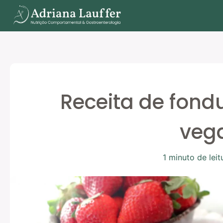
Ir
para
o
conteúdo
Receita de fond
veg
1 minuto de leit