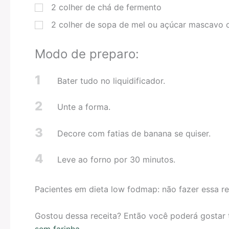
2
colher de chá
de fermento
2
colher de sopa
de mel ou açúcar mascavo 
Modo de preparo:
1
Bater tudo no liquidificador.
2
Unte a forma.
3
Decore com fatias de banana se quiser.
4
Leve ao forno por 30 minutos.
Pacientes em dieta low fodmap: não fazer essa re
Gostou dessa receita? Então você poderá gosta
sem farinha
.