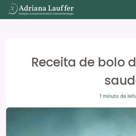
Ir
para
o
conteúdo
Receita de bolo d
saud
1 minuto de leit