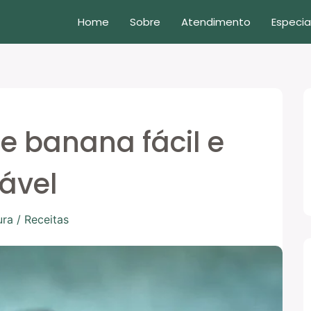
Home
Sobre
Atendimento
Especia
e banana fácil e
ável
ura
/
Receitas