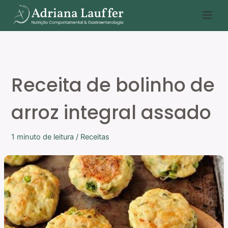
Ir
P
para
e
o
s
conteúdo
q
u
Receita de bolinho de
i
s
arroz integral assado
a
r
1 minuto de leitura
/
Receitas