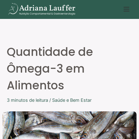
Ir
P
para
e
o
s
conteúdo
q
u
Quantidade de
i
s
Ômega-3 em
a
r
Alimentos
3 minutos de leitura
/
Saúde e Bem Estar