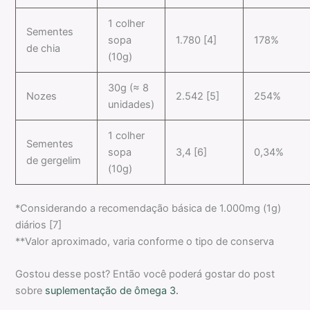
1 colher
Sementes
sopa
1.780 [4]
178%
de chia
(10g)
30g (≈ 8
Nozes
2.542 [5]
254%
unidades)
1 colher
Sementes
sopa
3,4 [6]
0,34%
de gergelim
(10g)
*Considerando a recomendação básica de 1.000mg (1g)
diários [7]
**Valor aproximado, varia conforme o tipo de conserva
Gostou desse post? Então você poderá gostar do post
sobre
suplementação de ômega 3.