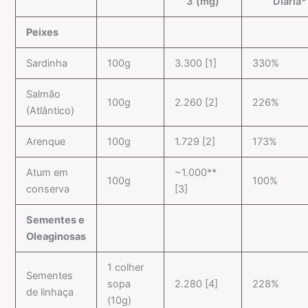
3 (mg)
Diária*
Peixes
Sardinha
100g
3.300 [1]
330%
Salmão
100g
2.260 [2]
226%
(Atlântico)
Arenque
100g
1.729 [2]
173%
Atum em
~1.000**
100g
100%
conserva
[3]
Sementes e
Oleaginosas
1 colher
Sementes
sopa
2.280 [4]
228%
de linhaça
(10g)