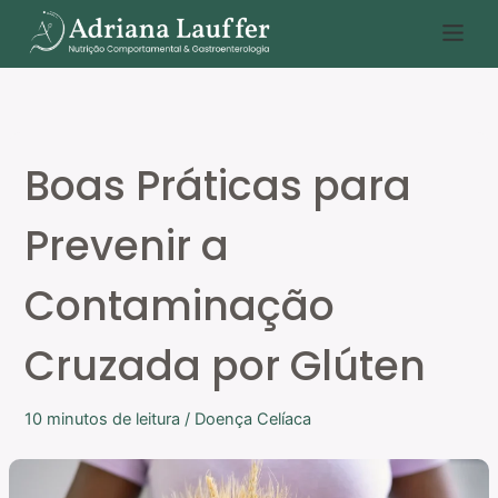
Ir
P
para
e
o
s
conteúdo
q
u
Boas Práticas para
i
s
Prevenir a
a
r
Contaminação
Cruzada por Glúten
10 minutos de leitura
/
Doença Celíaca