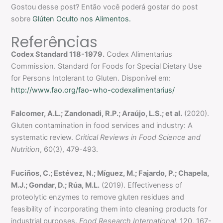
Gostou desse post? Então você poderá gostar do post
sobre
Glúten Oculto nos Alimentos.
Referências
Codex Standard 118-1979.
Codex Alimentarius
Commission. Standard for Foods for Special Dietary Use
for Persons Intolerant to Gluten. Disponível em:
http://www.fao.org/fao-who-codexalimentarius/
Falcomer, A.L.; Zandonadi, R.P.; Araújo, L.S.; et al.
(2020).
Gluten contamination in food services and industry: A
systematic review.
Critical Reviews in Food Science and
Nutrition
, 60(3), 479-493.
Fuciños, C.; Estévez, N.; Míguez, M.; Fajardo, P.; Chapela,
M.J.; Gondar, D.; Rúa, M.L.
(2019). Effectiveness of
proteolytic enzymes to remove gluten residues and
feasibility of incorporating them into cleaning products for
industrial purposes.
Food Research International
, 120, 167-