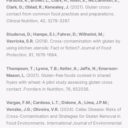
Parsons, K.; Brown, L.; Clark, H.; Allen, E.; McCammon, E.;
Clark, G.; Oblad, R.; Kenealey, J.
(2021). Gluten cross-
contact from common food practices and preparations.
Clinical Nutrition
, 40, 3279-3287.
Studerus, D.; Hampe, E.I.; Fahrer, D.; Wilhelmi, M.;
Vavricka, S.R.
(2018). Cross-contamination with gluten by
using kitchen utensils: Fact or fiction?
Journal of Food
Protection
, 81, 1679-1684.
Thompson, T.; Lyons, T.B.; Keller, A.; Jaffe, N.; Emerson-
Mason, L.
(2021). Gluten-free foods cooked in shared
fryers with wheat: A pilot study assessing gluten cross
contact.
Frontiers in Nutrition
, 76, 652039.
Vargas, F.M.; Cardoso, L.T.; Didone, A.; Lima, J.P.M.;
Venzke, J.G.; Oliveira, V.R.
(2024). Celiac Disease: Risks of
Cross-Contamination and Strategies for Gluten Removal in
Food Environments.
International Journal of Environmental