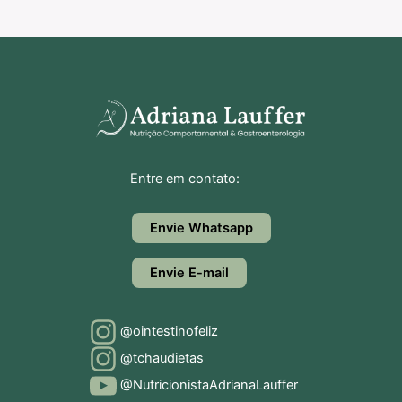
Entre em contato:
Envie Whatsapp
Envie E-mail
@ointestinofeliz
@tchaudietas
@NutricionistaAdrianaLauffer