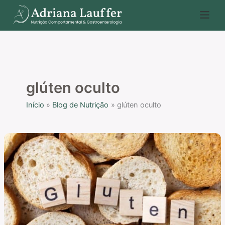
Ir
P
para
e
o
s
conteúdo
q
u
i
glúten oculto
s
Início
Blog de Nutrição
glúten oculto
a
r
Glúten
oculto
nos
alimentos