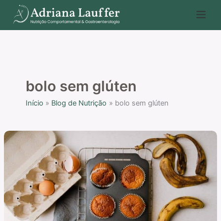
Ir
P
para
e
o
s
conteúdo
q
u
i
bolo sem glúten
s
Início
Blog de Nutrição
bolo sem glúten
a
r
Receita
de
bolo
de
integral
de
banana
com