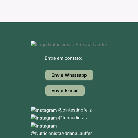
Entre em contato:
Envie Whatsapp
Envie E-mail
@ointestinofeliz
@tchaudietas
@NutricionistaAdrianaLauffer