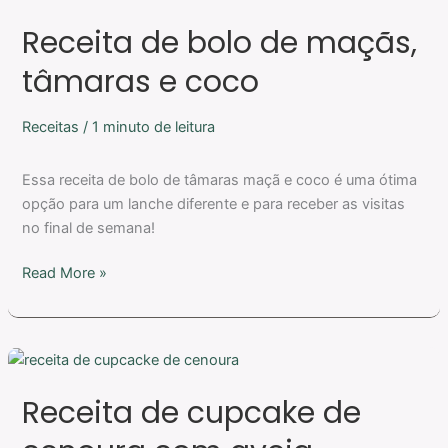
de
Receita de bolo de maçãs,
bolo
de
tâmaras e coco
maçãs,
tâmaras
Receitas
/
1 minuto de leitura
e
coco
Essa receita de bolo de tâmaras maçã e coco é uma ótima
opção para um lanche diferente e para receber as visitas
no final de semana!
Read More »
Receita
de
Receita de cupcake de
cupcake
de