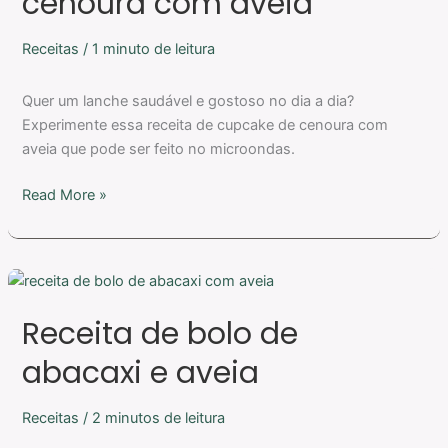
cenoura com aveia
cenoura
com
Receitas
/
1 minuto de leitura
aveia
Quer um lanche saudável e gostoso no dia a dia?
Experimente essa receita de cupcake de cenoura com
aveia que pode ser feito no microondas.
Read More »
Receita
de
Receita de bolo de
bolo
de
abacaxi e aveia
abacaxi
e
Receitas
/
2 minutos de leitura
aveia