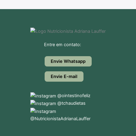
Entre em contato:
Envie Whatsapp
Envie E-mail
@ointestinofeliz
@tchaudietas
@NutricionistaAdrianaLauffer