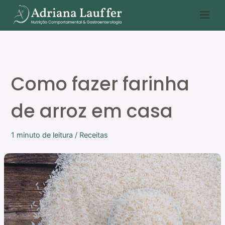
Ir
P
para
e
o
s
conteúdo
q
u
Como fazer farinha
i
s
de arroz em casa
a
r
1 minuto de leitura
/
Receitas