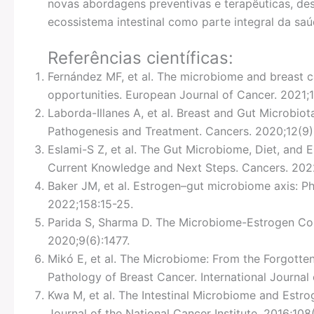
novas abordagens preventivas e terapêuticas, d
ecossistema intestinal como parte integral da saú
Referências científicas:
Fernández MF, et al. The microbiome and breast c
opportunities. European Journal of Cancer. 2021;
Laborda-Illanes A, et al. Breast and Gut Microbio
Pathogenesis and Treatment. Cancers. 2020;12(9)
Eslami-S Z, et al. The Gut Microbiome, Diet, and 
Current Knowledge and Next Steps. Cancers. 202
Baker JM, et al. Estrogen–gut microbiome axis: Phy
2022;158:15-25.
Parida S, Sharma D. The Microbiome-Estrogen Con
2020;9(6):1477.
Mikó E, et al. The Microbiome: From the Forgotten
Pathology of Breast Cancer. International Journal
Kwa M, et al. The Intestinal Microbiome and Estr
Journal of the National Cancer Institute. 2016;108