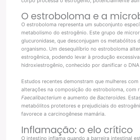
corpo processa o estrogênio, potencialmente aum
O estroboloma e a micro
O estroboloma representa um subconjunto específi
metabolismo do estrogênio. Este grupo de micro
glucuronidase, que desconjugam os metabólitos d
organismo. Um desequilíbrio no estroboloma altera
estrogênica, podendo levar à produção excessiv
hidroxiestrogênio, conhecido por danificar o DN
Estudos recentes demonstram que mulheres com
alterações na composição do estroboloma, com r
Faecalibacterium
e aumento de
Bacteroides.
Estas
metabólitos protetores e prejudiciais do estrogê
favorece a carcinogênese mamária.
Inflamação: o elo crítico
O intestino inflama quando a barreira intestinal 