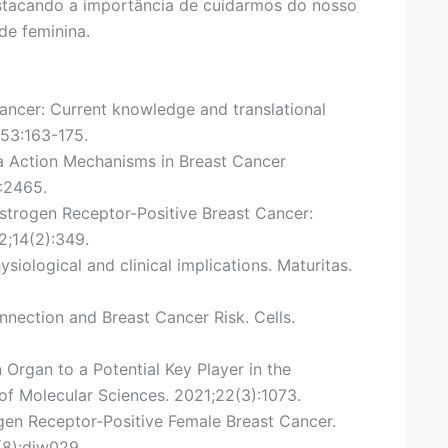
estacando a importância de cuidarmos do nosso
de feminina.
ancer: Current knowledge and translational
153:163-175.
ta Action Mechanisms in Breast Cancer
:2465.
Estrogen Receptor-Positive Breast Cancer:
2;14(2):349.
siological and clinical implications. Maturitas.
nection and Breast Cancer Risk. Cells.
 Organ to a Potential Key Player in the
 of Molecular Sciences. 2021;22(3):1073.
ogen Receptor-Positive Female Breast Cancer.
(8):djw029.