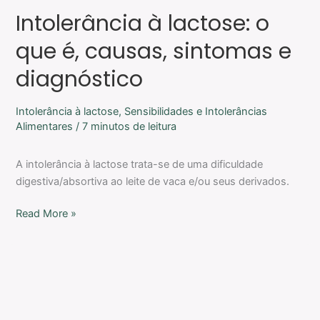
lactose:
Intolerância à lactose: o
o
que
que é, causas, sintomas e
é,
diagnóstico
causas,
sintomas
e
Intolerância à lactose
,
Sensibilidades e Intolerâncias
diagnóstico
Alimentares
/
7 minutos de leitura
A intolerância à lactose trata-se de uma dificuldade
digestiva/absortiva ao leite de vaca e/ou seus derivados.
Read More »