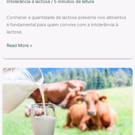
Intolerância à lactose
/
5 minutos de leitura
Conhecer a quantidade de lactose presente nos alimentos
é fundamental para quem convive com a intolerância à
lactose.
Read More »
Intolerância
à
Lactose,
Sensibilidade
à
Caseína
ou
Alergia
à