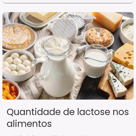
Quantidade
de
lactose
nos
alimentos
Quantidade de lactose nos
alimentos