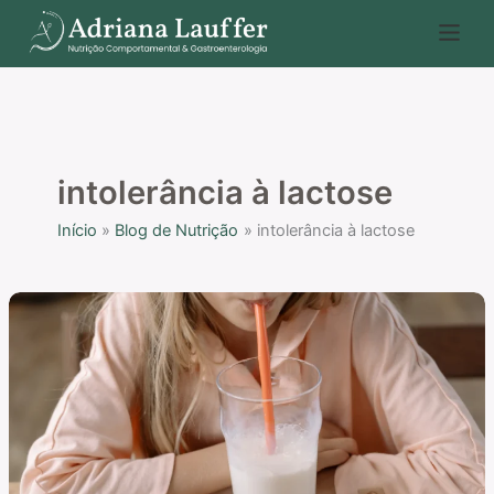
Ir
P
para
e
o
s
conteúdo
q
u
i
intolerância à lactose
s
Início
Blog de Nutrição
intolerância à lactose
a
r
Quanto
de
lactose
os
intolerantes
conseguem
consumir