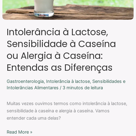
Caseína:
Entendas
as
Diferenças
Intolerância à Lactose,
Sensibilidade à Caseína
ou Alergia à Caseína:
Entendas as Diferenças
Gastroenterologia
,
Intolerância à lactose
,
Sensibilidades e
Intolerâncias Alimentares
/
3 minutos de leitura
Muitas vezes ouvimos termos como intolerância à lactose,
sensibilidade à caseína e alergia à caseína. Vamos
entender cada uma delas?
Read More »